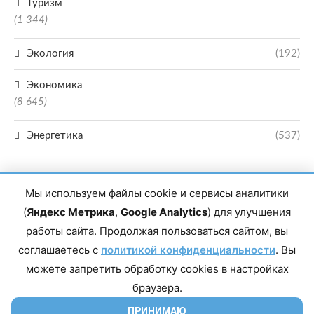
Туризм
(1 344)
Экология
(192)
Экономика
(8 645)
Энергетика
(537)
Мы используем файлы cookie и сервисы аналитики
(
Яндекс Метрика
,
Google Analytics
) для улучшения
работы сайта. Продолжая пользоваться сайтом, вы
Главный редактор сетевого издания Магомаев Тимур Нухович. Контакты
соглашаетесь с
политикой конфиденциальности
. Вы
редакции: 8(988)-292-94-34 Почта: vestiskfo@gmail.com По вопросам
сотрудничества: institut-media@yandex.ru Адрес: 367018, Республика
можете запретить обработку cookies в настройках
Дагестан, г. Махачкала, пр-т Насрутдинова, д. 1а. Все права защищены.
Копирование и использование полных материалов запрещено, частичное
браузера.
цитирование возможно только при условии гиперссылки на сайт mirmol.ru.
16+
ПРИНИМАЮ