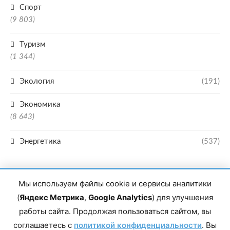
Спорт
(9 803)
Туризм
(1 344)
Экология
(191)
Экономика
(8 643)
Энергетика
(537)
Мы используем файлы cookie и сервисы аналитики
(
Яндекс Метрика
,
Google Analytics
) для улучшения
работы сайта. Продолжая пользоваться сайтом, вы
Главный редактор сетевого издания Магомаев Тимур Нухович. Контакты
соглашаетесь с
политикой конфиденциальности
. Вы
редакции: 8(988)-292-94-34 Почта: vestiskfo@gmail.com По вопросам