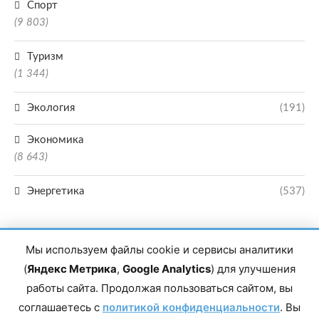
Спорт
(9 803)
Туризм
(1 344)
Экология
(191)
Экономика
(8 643)
Энергетика
(537)
Мы используем файлы cookie и сервисы аналитики
(
Яндекс Метрика
,
Google Analytics
) для улучшения
работы сайта. Продолжая пользоваться сайтом, вы
Главный редактор сетевого издания Магомаев Тимур Нухович. Контакты
соглашаетесь с
политикой конфиденциальности
. Вы
редакции: 8(988)-292-94-34 Почта: vestiskfo@gmail.com По вопросам
сотрудничества: institut-media@yandex.ru Адрес: 367018, Республика