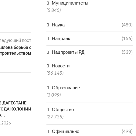
Муниципалитеты
(5 845)
Наука
(480)
Нацбанк
(156)
ледующий пост
силена борьба с
Нацпроекты РД
(539)
строительством
Новости
(56 145)
Образование
(3 099)
В ДАГЕСТАНЕ
 ГОДА КОЛОНИИ
Общество
...
(27 735)
8.2026
Официально
(498)