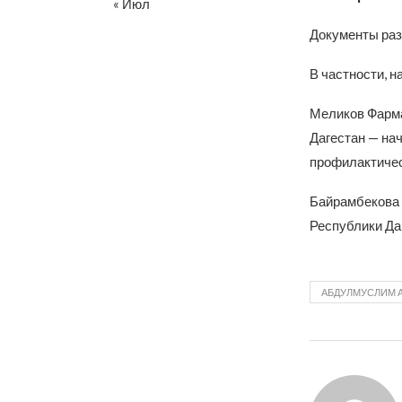
« Июл
Документы раз
В частности, н
Меликов Фарма
Дагестан — на
профилактичес
Байрамбекова 
Республики Да
АБДУЛМУСЛИМ 