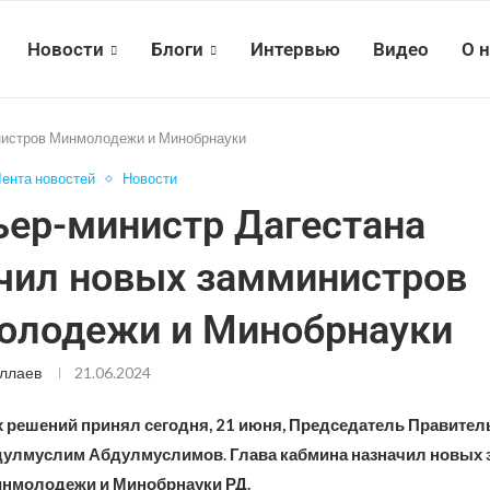
Новости
Блоги
Интервью
Видео
О 
нистров Минмолодежи и Минобрнауки
ента новостей
Новости
ер-министр Дагестана
чил новых замминистров
олодежи и Минобрнауки
ллаев
21.06.2024
 решений принял сегодня, 21 июня, Председатель Правител
бдулмуслим Абдулмуслимов
.
Глава кабмина назначил новых 
нмолодежи и Минобрнауки РД.