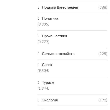
Подвиги Дагестанцев
(388)
ДАГЕСТАНЕЦ ОТВЕТИТ В
В МАХАЧКА
СУДЕ ЗА НЕНАДЛЕЖАЩИЙ
ЗАКРЫЛИ ЧАС
Политика
ОТЛОВ АГРЕССИВНЫХ...
ЗАВЕДЕНИЕ
(3 309)
07.08.2026
07.0
Происшествия
(3 777)
Сельское хозяйство
(225)
Спорт
(9 804)
Туризм
(1 344)
Экология
(192)