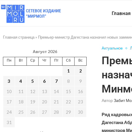
Главная
Главная страница
»
Премьер-министр Дагестана назначил новых замми
Актуальное
Л
Август 2026
Премь
Пн
Вт
Ср
Чт
Пт
Сб
Вс
1
2
назна
3
4
5
6
7
8
9
Минм
10
11
12
13
14
15
16
Автор
Забит Мо
17
18
19
20
21
22
23
24
25
26
27
28
29
30
Ряд кадровых
31
Дагестана А
министров Ми