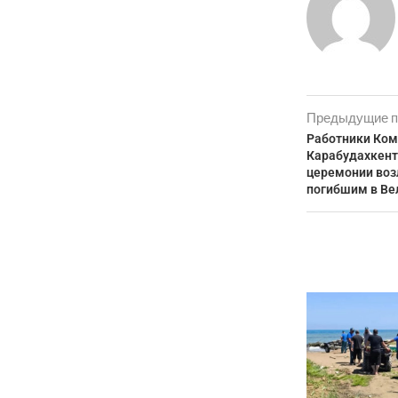
Предыдущие п
Работники Ком
Карабудахкент
церемонии воз
погибшим в Ве