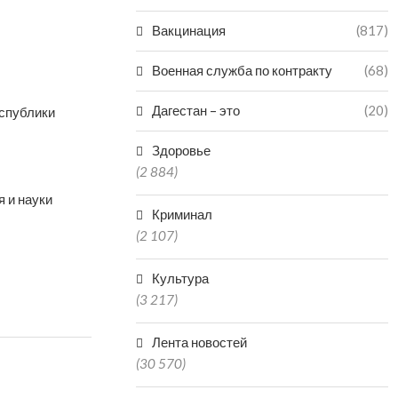
Вакцинация
(817)
Военная служба по контракту
(68)
Дагестан – это
(20)
спублики
Здоровье
(2 884)
 и науки
Криминал
(2 107)
Культура
(3 217)
Лента новостей
(30 570)