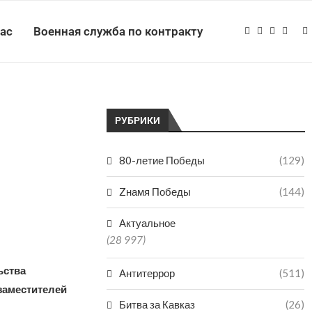
нас
Военная служба по контракту
РУБРИКИ
80-летие Победы
(129)
Zнамя Победы
(144)
Актуальное
(28 997)
ьства
Антитеррор
(511)
заместителей
Битва за Кавказ
(26)