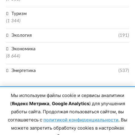
Туризм
(1 344)
Экология
(191)
Экономика
(8 644)
Энергетика
(537)
Мы используем файлы cookie и сервисы аналитики
(
Яндекс Метрика
,
Google Analytics
) для улучшения
работы сайта. Продолжая пользоваться сайтом, вы
Главный редактор сетевого издания Магомаев Тимур Нухович. Контакты
соглашаетесь с
политикой конфиденциальности
. Вы
редакции: 8(988)-292-94-34 Почта: vestiskfo@gmail.com По вопросам
сотрудничества: institut-media@yandex.ru Адрес: 367018, Республика
можете запретить обработку cookies в настройках
Дагестан, г. Махачкала, пр-т Насрутдинова, д. 1а. Все права защищены.
Копирование и использование полных материалов запрещено, частичное