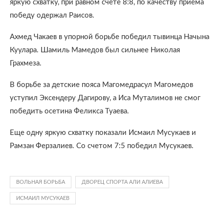
яркую схватку, при равном счете 8:8, по качеству приема
победу одержал Раисов.
Ахмед Чакаев в упорной борьбе победил тывинца Начына
Куулара. Шамиль Мамедов был сильнее Николая
Грахмеза.
В борьбе за детские пояса Магомедрасул Магомедов
уступил Эксендеру Дагирову, а Иса Муталимов не смог
победить осетина Феликса Туаева.
Еще одну яркую схватку показали Исмаил Мусукаев и
Рамзан Ферзалиев. Со счетом 7:5 победил Мусукаев.
ВОЛЬНАЯ БОРЬБА
ДВОРЕЦ СПОРТА АЛИ АЛИЕВА
ИСМАИЛ МУСУКАЕВ