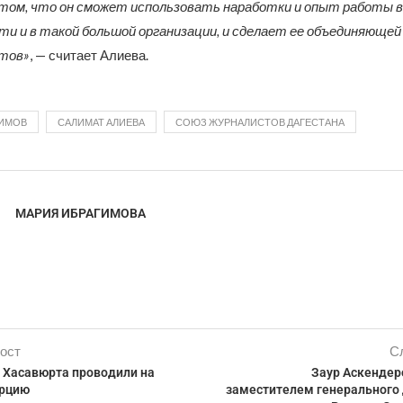
том, что он сможет использовать наработки и опыт работы в
ти и в такой большой организации, и сделает ее объединяющей 
стов»
, — считает Алиева.
ГИМОВ
САЛИМАТ АЛИЕВА
СОЮЗ ЖУРНАЛИСТОВ ДАГЕСТАНА
МАРИЯ ИБРАГИМОВА
ост
С
 Хасавюрта проводили на
Заур Аскендер
урцию
заместителем генерального