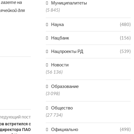
 газете на
Муниципалитеты
(5 845)
ячейкой для
Наука
(480)
Нацбанк
(156)
Нацпроекты РД
(539)
Новости
(56 136)
Образование
(3 098)
Общество
(27 734)
ледующий пост
ов встретился с
Официально
(498)
 директора ПАО