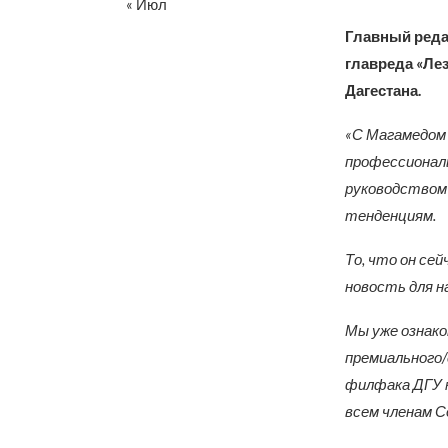
« Июл
Главный реда
главреда «Лез
Дагестана.
«С Магамедом 
профессиональ
руководством 
тенденциям.
То, что он се
новость для н
Мы уже ознако
премиального/
филфака ДГУ к
всем членам С