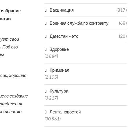
Вакцинация
(817)
 избрание
истов
Военная служба по контракту
(68)
Дагестан – это
(20)
зует свои
 Под его
Здоровье
ым
(2 884)
Криминал
сии, хорошая
(2 105)
Культура
исле создание
(3 217)
 отделения
ношение ко
Лента новостей
(30 561)