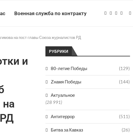
нас
Военная служба по контракту
агимова на пост главы Союза журналистов РД
РУБРИКИ
тки и
80-летие Победы
(129)
Zнамя Победы
(144)
б
Актуальное
 на
(28 991)
 РД
Антитеррор
(511)
Битва за Кавказ
(26)