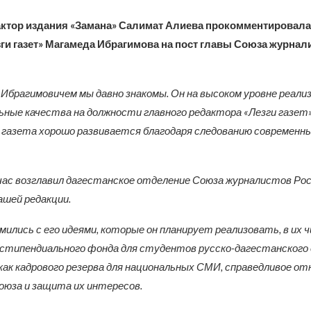
ктор издания «Замана» Салимат Алиева прокомментировала
ги газет» Магамеда Ибрагимова на пост главы Союза журнал
Ибрагимовичем мы давно знакомы. Он на высоком уровне реали
ные качества на должности главного редактора «Лезги газет».
газета хорошо развивается благодаря следованию современн
йчас возглавил дагестанское отделение Союза журналистов Рос
ашей редакции.
мились с его идеями, которые он планирует реализовать, в их ч
стипендиального фонда для студентов русско-дагестанского
ак кадрового резерва для национальных СМИ, справедливое от
оюза и защита их интересов.