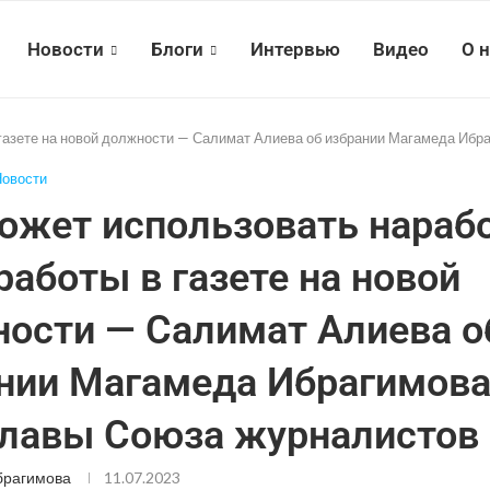
Новости
Блоги
Интервью
Видео
О 
 газете на новой должности — Салимат Алиева об избрании Магамеда Ибр
овости
ожет использовать нарабо
работы в газете на новой
ости — Салимат Алиева о
нии Магамеда Ибрагимова
главы Союза журналистов
брагимова
11.07.2023