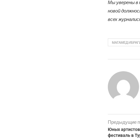
Мы уверены в 
новой должнос
всех журнали
МАГАМЕД ИБРА
Предыдущие п
Юных артистов
фестиваль в Т