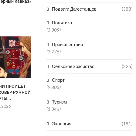
верный Кавказ»
Подвиги Дагестанцев
(388)
Политика
(3 309)
Происшествия
(3 775)
Сельское хозяйство
(225)
Спорт
ЧНИ ПРОЙДЕТ
В ДАГЕСТАНЕ ГАЗОВИКИ
В «КОМАНДУ
(9 803)
КОВЕР РУЧНОЙ
ПРЕДОТВРАТИЛИ
ПОДАЛИ ЗАЯВ
ТЫ...
ВОЗМОЖНУЮ ТРАГЕДИЮ В
35
Туризм
МНОГОКВАРТИРНОМ...
8.2026
07.0
(1 344)
07.08.2026
Экология
(191)