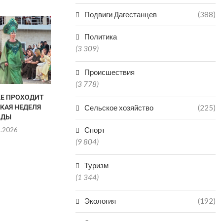
Подвиги Дагестанцев
(388)
Политика
(3 309)
Происшествия
(3 778)
КЕ ПРОХОДИТ
ОДИН ЧЕЛОВЕК ПОГИБ И ЕЩЕ
В ДАГЕСТАНЕ
КАЯ НЕДЕЛЯ
ОДИН ПОСТРАДАЛ В...
ПОДРОСТКА, 
Сельское хозяйство
(225)
ОДЫ
М
08.08.2026
Спорт
8.2026
07.0
(9 804)
Туризм
(1 344)
Экология
(192)