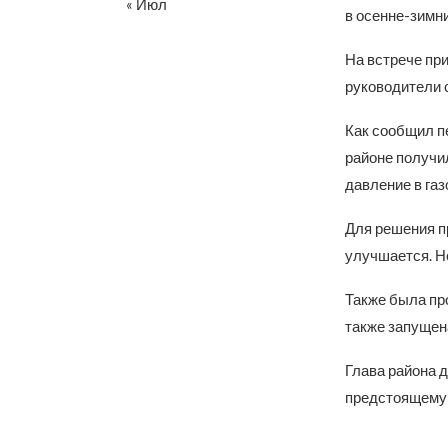
« Июл
в осенне-зимни
На встрече пр
руководители 
Как сообщил п
районе получи
давление в газ
Для решения п
улучшается. Н
Также была пр
также запущен
Глава района д
предстоящему 