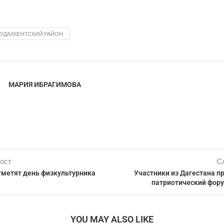
БУДАХКЕНТСКИЙ РАЙОН
МАРИЯ ИБРАГИМОВА
ост
С
тметят день физкультурника
Участники из Дагестана п
патриотический фору
YOU MAY ALSO LIKE