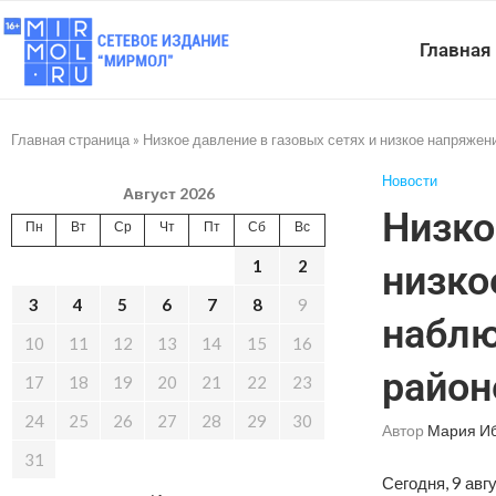
Главная
Главная страница
»
Низкое давление в газовых сетях и низкое напряже
Новости
Август 2026
Низко
Пн
Вт
Ср
Чт
Пт
Сб
Вс
1
2
низко
3
4
5
6
7
8
9
наблю
10
11
12
13
14
15
16
район
17
18
19
20
21
22
23
24
25
26
27
28
29
30
Автор
Мария И
31
Сегодня, 9 авг