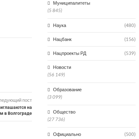
Муниципалитеты
(5 845)
Наука
(480)
Нацбанк
(156)
Нацпроекты РД
(539)
Новости
(56 149)
Образование
(3 099)
ледующий пост
риглашаются на
Общество
м в Волгограде
(27 736)
Официально
(500)