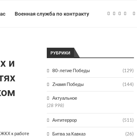
нас
Военная служба по контракту
РУБРИКИ
х и
80-летие Победы
(129)
тях
Zнамя Победы
(144)
ком
Актуальное
(28 998)
Антитеррор
(511)
 ЖКХ к работе
Битва за Кавказ
(26)