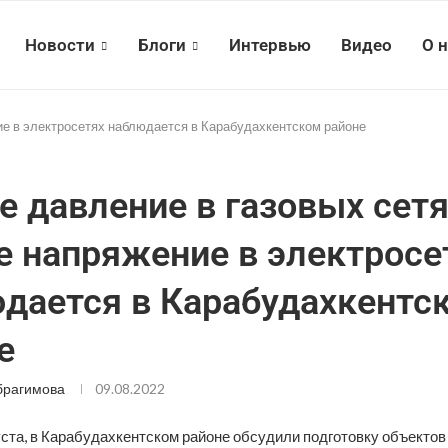
Новости
Блоги
Интервью
Видео
О 
ние в электросетях наблюдается в Карабудахкентском районе
е давление в газовых сетя
е напряжение в электросе
дается в Карабудахкентс
е
брагимова
09.08.2022
уста, в Карабудахкентском районе обсудили подготовку объектов