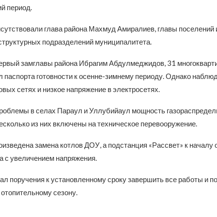
й период.
исутствовали глава района Махмуд Амиралиев, главы поселений 
структурных подразделений муниципалитета.
ервый замглавы района Ибрагим Абдулмеджидов, 31 многокварт
л паспорта готовности к осенне-зимнему периоду. Однако наблю
овых сетях и низкое напряжение в электросетях.
роблемы в селах Параул и Уллубийаул мощность газораспредел
есколько из них включены на техническое перевооружение.
оизведена замена котлов ДОУ, а подстанция «Рассвет» к началу 
а с увеличением напряжения.
ал поручения к установленному сроку завершить все работы и по
отопительному сезону.