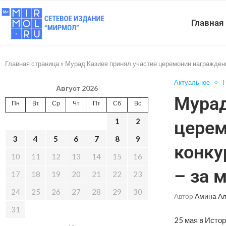
Главная
Главная страница
»
Мурад Казиев принял участие церемонии награждени
Актуальное
Н
Август 2026
Мурад
Пн
Вт
Ср
Чт
Пт
Сб
Вс
1
2
церем
3
4
5
6
7
8
9
конку
10
11
12
13
14
15
16
– за 
17
18
19
20
21
22
23
24
25
26
27
28
29
30
Автор
Амина А
31
25 мая в Исто