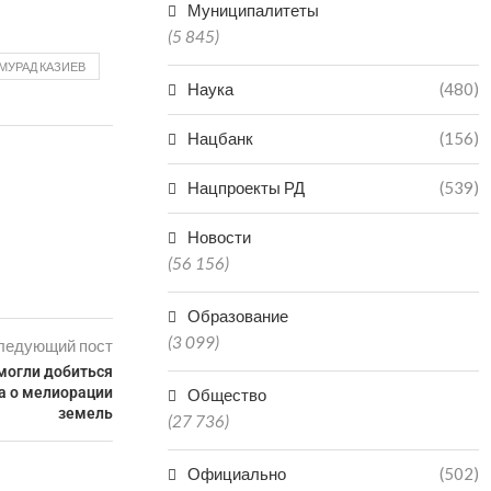
Муниципалитеты
(5 845)
МУРАД КАЗИЕВ
Наука
(480)
Нацбанк
(156)
Нацпроекты РД
(539)
Новости
(56 156)
Образование
(3 099)
ледующий пост
могли добиться
а о мелиорации
Общество
земель
(27 736)
Официально
(502)