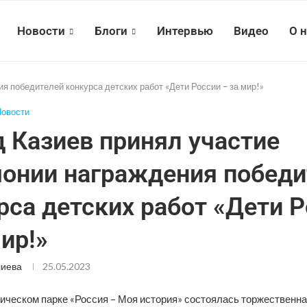
Новости
Блоги
Интервью
Видео
О 
я победителей конкурса детских работ «Дети России – за мир!»
овости
 Казиев принял участие
онии награждения победи
рса детских работ «Дети 
мир!»
лиева
25.05.2023
рическом парке «Россия – Моя история» состоялась торжественн