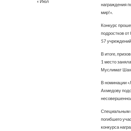
« Июл
награждения по
мир!».
Конкурс проше
подростков от 
57 учреждений
В итоге, приз
1 место занял
Муслимат Шахб
В номинации «
Ахмедову подо
несовершеннол
Специальным п
погибшего уча
конкурса нагр