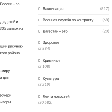
России – за
Вакцинация
(817)
Военная служба по контракту
(68)
ди детей и
305 заявок из
Дагестан – это
(20)
Здоровье
чший рисунок»
(2 884)
кого района
Криминал
(2 108)
Самиру
а для
Культура
(3 219)
дочери
Лента новостей
ризеры
(30 582)