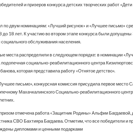
бедителей и призеров конкурса детских творческих работ «Дети 
л по двум номинациям: «Лучший рисунок» и «Лучшее письмо» сре
8 до 18 лет. К участию во втором этапе конкурса были допущены 
 социального обслуживания населения.
овые места распределили в следующем порядке: в номинации «Лу
а подопечная социально-реабилитационного центра Кизилюртовс
анова, которая представила работу «Отнятое детство».
Лучшее письмо», конкурсная комиссия присудила первое место 
печному Махачкалинского Социально-реабилитационного центр
етних.
ризом отмечена работа «Защитник Родины» Альфии Багдаевой, 
стника СВО Бахтияра Багдаева. Отметим, что все победители и п
аждены дипломами и ценными подарками