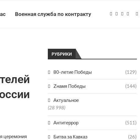
нас
Военная служба по контракту
РУБРИКИ
80-летие Победы
(129)
телей
Zнамя Победы
(144)
России
Актуальное
(28 998)
Антитеррор
(511)
ая церемония
Битва за Кавказ
(26)