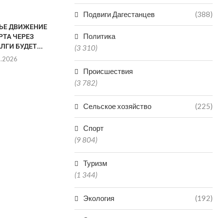
Подвиги Дагестанцев
(388)
НЬЕ ДВИЖЕНИЕ
МУЖЧИНА СКОНЧАЛСЯ
Политика
РТА ЧЕРЕЗ
ПОСЛЕ ПРЫЖКА В ВОДОЕМ В
ЛГИ БУДЕТ...
КИЗЛЯРЕ
(3 310)
8.2026
08.08.2026
Происшествия
(3 782)
ДВОЕ ДЕТЕ
Сельское хозяйство
(225)
ПРУДУ В 
РА
Спорт
08.0
(9 804)
Туризм
(1 344)
Экология
(192)