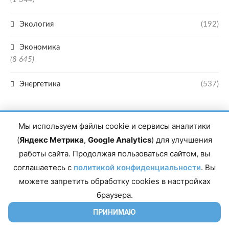
Экология
(192)
Экономика
(8 645)
Энергетика
(537)
Мы используем файлы cookie и сервисы аналитики
(
Яндекс Метрика
,
Google Analytics
) для улучшения
работы сайта. Продолжая пользоваться сайтом, вы
Главный редактор сетевого издания Магомаев Тимур Нухович. Контакты
соглашаетесь с
политикой конфиденциальности
. Вы
редакции: 8(988)-292-94-34 Почта: vestiskfo@gmail.com По вопросам
сотрудничества: institut-media@yandex.ru Адрес: 367018, Республика
можете запретить обработку cookies в настройках
Дагестан, г. Махачкала, пр-т Насрутдинова, д. 1а. Все права защищены.
Копирование и использование полных материалов запрещено, частичное
браузера.
цитирование возможно только при условии гиперссылки на сайт mirmol.ru.
16+
ПРИНИМАЮ