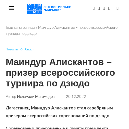
Главная страница
»
Маиндур Алискантов – призер всероссийского
турнира по дзюдо
Новости
Спорт
Маиндур Алискантов –
призер всероссийского
турнира по дзюдо
Автор
Исламали Магомедов
20.12.2022
Дагестанец Маиндур Алискантов стал серебряным
призером всероссийских соревнований по дзюдо.
Соревнования, приуроченные к памяти президента