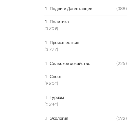
Подвиги Дагестанцев
(388)
ДАГЕСТАНЕЦ ОТВЕТИТ В
В МАХАЧКА
СУДЕ ЗА НЕНАДЛЕЖАЩИЙ
ЗАКРЫЛИ ЧАС
Политика
ОТЛОВ АГРЕССИВНЫХ...
ЗАВЕДЕНИЕ
(3 309)
07.08.2026
07.0
Происшествия
(3 777)
Сельское хозяйство
(225)
Спорт
(9 804)
Туризм
(1 344)
Экология
(192)