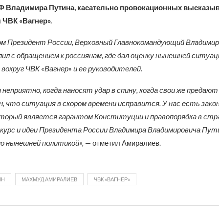
Ф Владимира Путина, касательно провокационных высказы
 ЧВК «Вагнер».
ом Президент России, Верховный Главнокомандующий Владимир
л с обращением к россиянам, где дал оценку нынешней ситуац
вокруг ЧВК «Вагнер» и ее руководителей.
и неприятно, когда наносят удар в спину, когда свои же преда
н, что ситуация в скором времени исправится. У нас есть зако
торый является гарантом Конституции и правопорядка в стр
курс и идеи Президента России Владимира Владимировича Пут
го нынешней политикой»,
— отметил Амиралиев.
ИН
МАХМУД АМИРАЛИЕВ
ЧВК «ВАГНЕР»