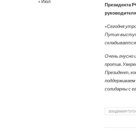
« Июл
Президента Р
руководителя
«Сегодня утр
Путин выступи
складывается 
Очень гнусно 
против. Увере
Президент, ко
поддерживаем 
солидарны с е
ВЛАДИМИР ПУТ