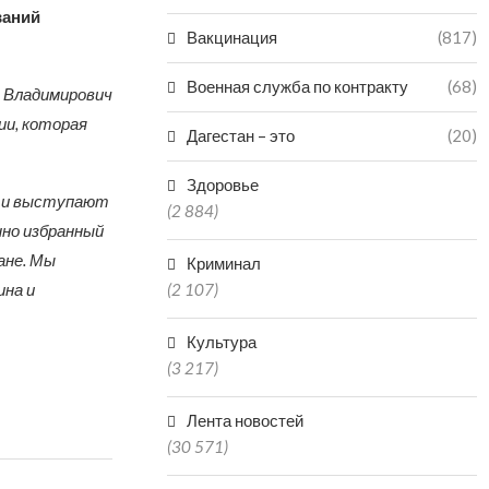
ваний
Вакцинация
(817)
Военная служба по контракту
(68)
 Владимирович
ии, которая
Дагестан – это
(20)
Здоровье
ют и выступают
(2 884)
нно избранный
ане. Мы
Криминал
ина и
(2 107)
Культура
(3 217)
Лента новостей
(30 571)