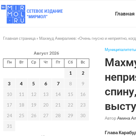
Главная
Главная страница
»
Махмуд Амиралиев: «Очень гнусно и неприятно, когд
Муниципалитеты
Август 2026
Махму
Пн
Вт
Ср
Чт
Пт
Сб
Вс
1
2
непри
3
4
5
6
7
8
9
спину
10
11
12
13
14
15
16
высту
17
18
19
20
21
22
23
24
25
26
27
28
29
30
Автор
Амина А
31
Глава Карабу