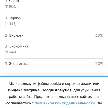
Спорт
(9 806)
Туризм
(1 345)
Экология
(193)
Экономика
(8 646)
Энергетика
(539)
Мы используем файлы cookie и сервисы аналитики
(
Яндекс Метрика
,
Google Analytics
) для улучшения
работы сайта. Продолжая пользоваться сайтом, вы
Главный редактор сетевого издания Магомаев Тимур Нухович. Контакты
соглашаетесь с
политикой конфиденциальности
. Вы
редакции: 8(988)-292-94-34 Почта: vestiskfo@gmail.com По вопросам
сотрудничества: institut-media@yandex.ru Адрес: 367018, Республика