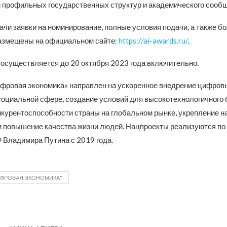
 профильных государственных структур и академического сообщ
ачи заявки на номинирование, полные условия подачи, а также б
азмещены на официальном сайте:
https://ai-awards.ru/
.
 осуществляется до 20 октября 2023 года включительно.
фровая экономика» направлен на ускоренное внедрение цифров
 социальной сфере, создание условий для высокотехнологичного 
курентоспособности страны на глобальном рынке, укрепление 
и повышение качества жизни людей. Нацпроекты реализуются п
 Владимира Путина с 2019 года.
ИФРОВАЯ ЭКОНОМИКА"