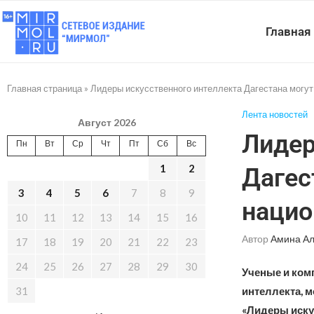
Главная
Главная страница
»
Лидеры искусственного интеллекта Дагестана могут
Лента новостей
Август 2026
Лидер
Пн
Вт
Ср
Чт
Пт
Сб
Вс
1
2
Дагес
3
4
5
6
7
8
9
нацио
10
11
12
13
14
15
16
Автор
Амина А
17
18
19
20
21
22
23
24
25
26
27
28
29
30
Ученые и ком
31
интеллекта, м
«Лидеры иску