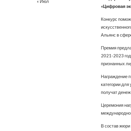
« Июл
«Цифровая эк
Конкурс помож
искусственног
Альянс в сфер
Премия предла
2021-2023 года
признанных ли
Награждение пр
категории для
получат денеж
Церемония наг
международной
В состав жюри