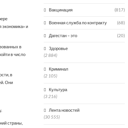
Вакцинация
(817)
фере
Военная служба по контракту
(68)
 экономика» и
Дагестан – это
(20)
изованных в
Здоровье
войти в число
(2 884)
Криминал
сти, в
(2 105)
й. Они
Культура
(3 216)
Лента новостей
.
(30 555)
ний страны,