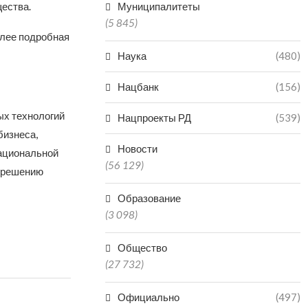
ества.
Муниципалитеты
(5 845)
олее подробная
Наука
(480)
Нацбанк
(156)
ых технологий
Нацпроекты РД
(539)
бизнеса,
Новости
национальной
(56 129)
о решению
Образование
(3 098)
Общество
(27 732)
Официально
(497)