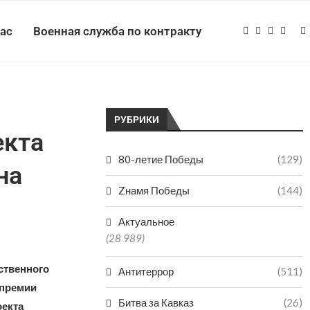
нас
Военная служба по контракту
РУБРИКИ
екта
80-летие Победы
(129)
на
Zнамя Победы
(144)
Актуальное
(28 989)
ственного
Антитеррор
(511)
 премии
Битва за Кавказ
(26)
оекта