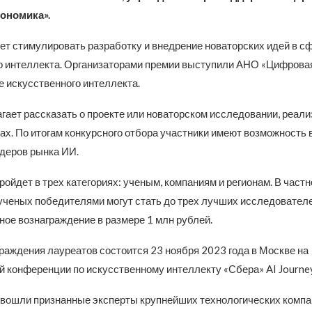
ономика».
ет стимулировать разработку и внедрение новаторских идей в с
о интеллекта. Организаторами премии выступили АНО «Цифровая
е искусственного интеллекта.
гает рассказать о проекте или новаторском исследовании, реал
х. По итогам конкурсного отбора участники имеют возможность 
деров рынка ИИ.
ойдет в трех категориях: ученым, компаниям и регионам. В частно
 ученых победителями могут стать до трех лучших исследователе
ное вознаграждение в размере 1 млн рублей.
раждения лауреатов состоится 23 ноября 2023 года в Москве на
 конференции по искусственному интеллекту «Сбера» AI Journey
 вошли признанные эксперты крупнейших технологических компа