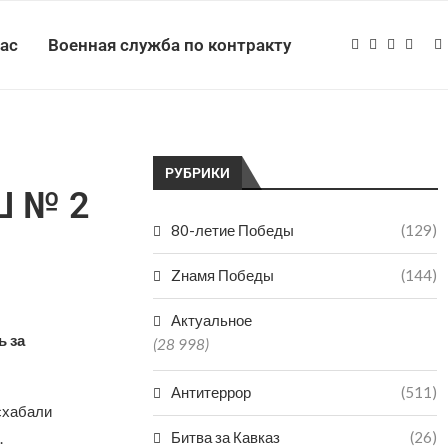
нас
Военная служба по контракту
РУБРИКИ
Ш № 2
80-летие Победы
(129)
Zнамя Победы
(144)
Актуальное
ь за
(28 998)
Антитеррор
(511)
схабали
Битва за Кавказ
(26)
.