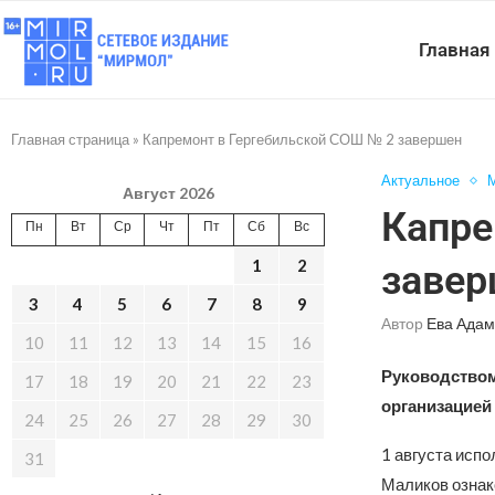
Главная
Главная страница
»
Капремонт в Гергебильской СОШ № 2 завершен
Актуальное
Август 2026
Капре
Пн
Вт
Ср
Чт
Пт
Сб
Вс
1
2
заве
3
4
5
6
7
8
9
Автор
Ева Адам
10
11
12
13
14
15
16
Руководством
17
18
19
20
21
22
23
организацией
24
25
26
27
28
29
30
1 августа исп
31
Маликов ознак