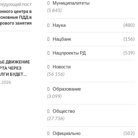
Муниципалитеты
ледующий пост
(5 845)
нного центра в
основные ПДД в
рового занятия
Наука
(480)
Нацбанк
(156)
Нацпроекты РД
(539)
НЬЕ ДВИЖЕНИЕ
МУЖЧИНА СКОНЧАЛСЯ
Новости
РТА ЧЕРЕЗ
ПОСЛЕ ПРЫЖКА В ВОДОЕМ В
(56 156)
ЛГИ БУДЕТ...
КИЗЛЯРЕ
8.2026
08.08.2026
Образование
(3 099)
ДВОЕ ДЕТЕ
Общество
ПРУДУ В 
(27 736)
РА
08.0
Официально
(502)