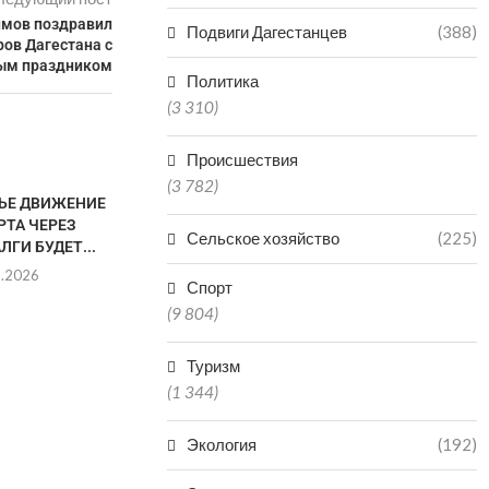
мов поздравил
Подвиги Дагестанцев
(388)
ов Дагестана с
ым праздником
Политика
(3 310)
Происшествия
(3 782)
НЬЕ ДВИЖЕНИЕ
МУЖЧИНА СКОНЧАЛСЯ
РТА ЧЕРЕЗ
ПОСЛЕ ПРЫЖКА В ВОДОЕМ В
Сельское хозяйство
(225)
ЛГИ БУДЕТ...
КИЗЛЯРЕ
8.2026
08.08.2026
Спорт
(9 804)
Туризм
ДВОЕ ДЕТЕ
(1 344)
ПРУДУ В 
РА
08.0
Экология
(192)