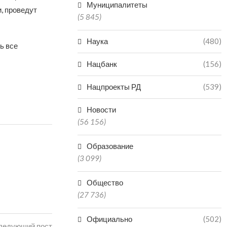
Муниципалитеты
, проведут
(5 845)
Наука
(480)
ь все
Нацбанк
(156)
Нацпроекты РД
(539)
Новости
(56 156)
Образование
(3 099)
Общество
(27 736)
Официально
(502)
ледующий пост