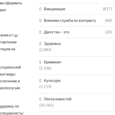
вам оформить
Вакцинация
(817)
авит
Военная служба по контракту
(68)
Дагестан – это
(20)
ия и т.д.:
ставлении
Здоровье
тации на
(2 884)
Криминал
 социальной
(2 108)
ные виды
Культура
еспечение и
(3 219)
лагополучия
Лента новостей
(30 582)
ддержку по
 специалисты