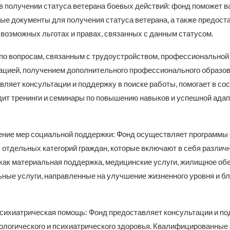
 в получении статуса ветерана боевых действий: фонд поможет 
ые документы для получения статуса ветерана, а также предост
возможных льготах и правах, связанных с данным статусом.
 по вопросам, связанным с трудоустройством, профессиональной
цией, получением дополнительного профессионального образован
вляет консультации и поддержку в поиске работы, помогает в со
дит тренинги и семинары по повышению навыков и успешной адап
ение мер социальной поддержки: Фонд осуществляет программы
 отдельных категорий граждан, которые включают в себя различ
 как материальная поддержка, медицинские услуги, жилищное об
ьные услуги, направленные на улучшение жизненного уровня и б
психиатрическая помощь: Фонд предоставляет консультации и по
ологического и психиатрического здоровья. Квалифицированные