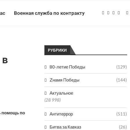
нас
Военная служба по контракту
РУБРИКИ
 в
80-летие Победы
(129)
Zнамя Победы
(144)
Актуальное
(28 998)
ь помощь по
Антитеррор
(511)
Битва за Кавказ
(26)