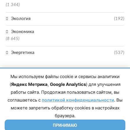
(1 344)
Экология
(192)
Экономика
(8 645)
Энергетика
(537)
Мы используем файлы cookie и сервисы аналитики
(
Яндекс Метрика
,
Google Analytics
) для улучшения
работы сайта. Продолжая пользоваться сайтом, вы
Главный редактор сетевого издания Магомаев Тимур Нухович. Контакты
соглашаетесь с
политикой конфиденциальности
. Вы
редакции: 8(988)-292-94-34 Почта: vestiskfo@gmail.com По вопросам
сотрудничества: institut-media@yandex.ru Адрес: 367018, Республика
можете запретить обработку cookies в настройках
Дагестан, г. Махачкала, пр-т Насрутдинова, д. 1а. Все права защищены.
Копирование и использование полных материалов запрещено, частичное
браузера.
цитирование возможно только при условии гиперссылки на сайт mirmol.ru.
16+
ПРИНИМАЮ