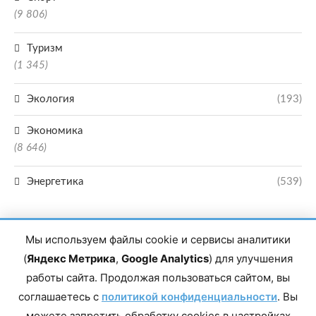
(9 806)
Туризм
(1 345)
Экология
(193)
Экономика
(8 646)
Энергетика
(539)
Мы используем файлы cookie и сервисы аналитики
(
Яндекс Метрика
,
Google Analytics
) для улучшения
работы сайта. Продолжая пользоваться сайтом, вы
Главный редактор сетевого издания Магомаев Тимур Нухович. Контакты
соглашаетесь с
политикой конфиденциальности
. Вы
редакции: 8(988)-292-94-34 Почта: vestiskfo@gmail.com По вопросам
сотрудничества: institut-media@yandex.ru Адрес: 367018, Республика
можете запретить обработку cookies в настройках