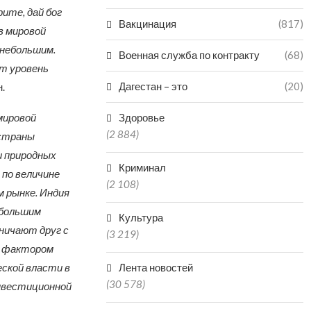
ите, дай бог
Вакцинация
(817)
в мировой
 небольшим.
Военная служба по контракту
(68)
ет уровень
Дагестан – это
(20)
.
мировой
Здоровье
(2 884)
 страны
 природных
Криминал
 по величине
(2 108)
м рынке. Индия
 большим
Культура
ничают друг с
(3 219)
м фактором
еской власти в
Лента новостей
(30 578)
нвестиционной