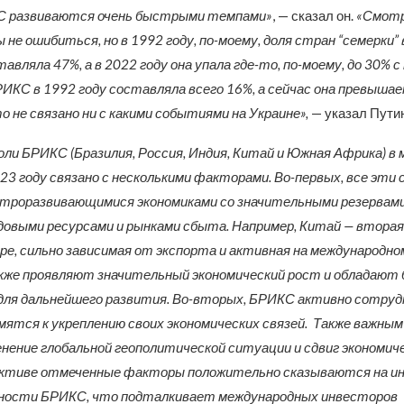
 развиваются очень быстрыми темпами»
, — сказал он.
«Смотр
не ошибиться, но в 1992 году, по-моему, доля стран “семерки” 
авляла 47%, а в 2022 году она упала где-то, по-моему, до 30% с
ИКС в 1992 году составляла всего 16%, а сейчас она превыша
то не связано ни с какими событиями на Украине»,
— указал Путин
оли БРИКС (Бразилия, Россия, Индия, Китай и Южная Африка) в 
023 году связано с несколькими факторами. Во-первых, все эти
троразвивающимися экономиками со значительными резервами
довыми ресурсами и рынками сбыта. Например, Китай — вторая
ире, сильно зависимая от экспорта и активная на международно
кже проявляют значительный экономический рост и обладают
ля дальнейшего развития. Во-вторых, БРИКС активно сотруд
мятся к укреплению своих экономических связей. Также важны
нение глобальной геополитической ситуации и сдвиг экономич
пективе отмеченные факторы положительно сказываются на и
ности БРИКС, что подталкивает международных инвесторов