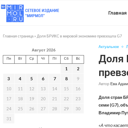
Главная
Главная страница
»
Доля БРИКС в мировой экономике превзошла G7
Актуальное
Л
Август 2026
Доля 
Пн
Вт
Ср
Чт
Пт
Сб
Вс
1
2
превз
3
4
5
6
7
8
9
Автор
Ева Адам
10
11
12
13
14
15
16
Доля стран Б
17
18
19
20
21
22
23
семи (G7), о
24
25
26
27
28
29
30
Владимир Пут
31
«А что касает