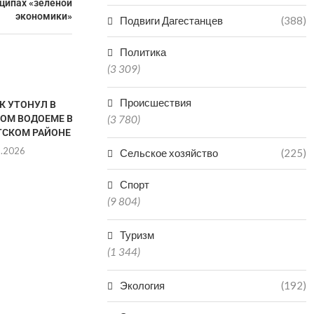
ципах «зеленой
экономики»
Подвиги Дагестанцев
(388)
Политика
(3 309)
Происшествия
К УТОНУЛ В
СУД АРЕСТО
ОМ ВОДОЕМЕ В
(3 780)
ЖИТЕЛЕЙ Д
ТСКОМ РАЙОНЕ
КОТОРЫХ
8.2026
08.0
Сельское хозяйство
(225)
Спорт
(9 804)
В МАХАЧКАЛЕ ПРОХОДИТ
ФЕСТИВАЛЬ-КОНКУРС
Туризм
ТРАДИЦИОННОГО КОСТЮМА
(1 344)
НАРОДОВ ДАГЕСТАНА
08.08.2026
Экология
(192)