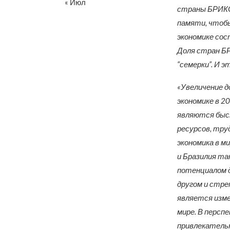
« Июл
страны БРИКС
памяти, чтобы 
экономике сост
Доля стран БР
“семерки”. И э
«Увеличение д
экономике в 2
являются быс
ресурсов, тру
экономика в м
и Бразилия та
потенциалом д
другом и стре
является изме
мире. В перс
привлекатель