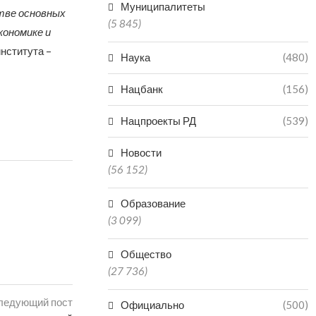
Муниципалитеты
тве основных
(5 845)
кономике и
института –
Наука
(480)
Нацбанк
(156)
Нацпроекты РД
(539)
Новости
(56 152)
Образование
(3 099)
Общество
(27 736)
ледующий пост
Официально
(500)