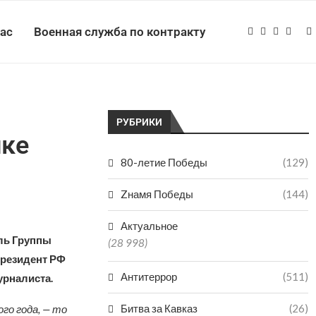
нас
Военная служба по контракту
РУБРИКИ
ике
80-летие Победы
(129)
Zнамя Победы
(144)
Актуальное
ль Группы
(28 998)
Президент РФ
Антитеррор
(511)
урналиста.
Битва за Кавказ
(26)
го года, — то