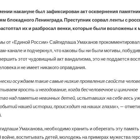
мении накануне был зафиксирован акт осквернения памятник
ям блокадного Ленинграда. Преступник сорвал ленты с рос
растоптал их и разбросал венки, которые были возложены к 
мы от «Единой России» Сайгидпаша Умаханов прокомментировал
рам-канале и подчеркнул, что каковы бы ни были мотивы, побуди
вершить этот чудовищный акт вандализма, это не поддается вос
ловека и не имеет никакого оправдания.
ески осуждаем такие самые низкие проявления свойств челов
тываем ярость и негодование, когда бесчеловечное и циничное
во над памятью невинных детей, испытавших на себе весь уж
обытий нашей истории, происходит на наших глазах»,
— отмети
.
гидпаши Умаханова, необходимо хранить и оберегать эту память
 войне, воспитывать детей, молодежь на примерах мужества геро