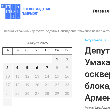
Главная
Главная страница
»
Депутат Госдумы Сайгидпаша Умаханов назвал акто
Актуальное
Л
Август 2026
Депут
Пн
Вт
Ср
Чт
Пт
Сб
Вс
1
2
Умаха
3
4
5
6
7
8
9
оскве
10
11
12
13
14
15
16
блока
17
18
19
20
21
22
23
24
25
26
27
28
29
30
Арме
31
Автор
Ева Адам