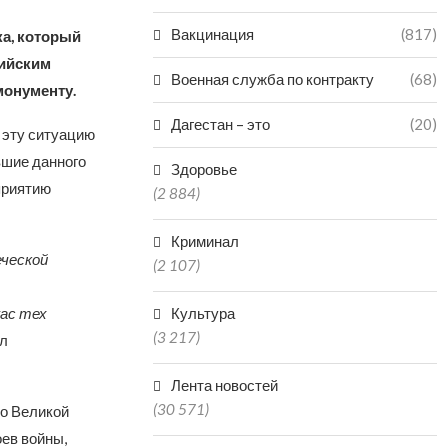
Вакцинация
(817)
а, который
сийским
Военная служба по контракту
(68)
монументу.
Дагестан – это
(20)
 эту ситуацию
вшие данного
Здоровье
приятию
(2 884)
Криминал
еческой
(2 107)
ас тех
Культура
(3 217)
л
Лента новостей
(30 571)
 о Великой
ев войны,