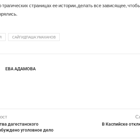
 трагических страницах ее истории, делать все зависящее, что
орялись.
Я
САЙГИДПАША УМАХАНОВ
ЕВА АДАМОВА
ост
С
тва дагестанского
В Каспийске откл
збуждено уголовное дело