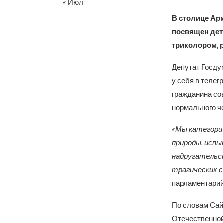
« Июл
В столице Ар
посвящен дет
триколором, 
Депутат Госду
у себя в телег
гражданина со
нормального че
«Мы категорич
природы, испы
надругательст
трагических с
парламентарий
По словам Сай
Отечественной