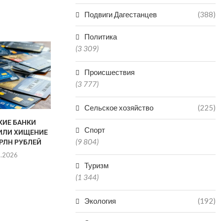
Подвиги Дагестанцев
(388)
Политика
ЧИНОВНИК В ДАГЕСТАНЕ
(3 309)
ПОЛУЧИЛ 3,5 ГОДА КОЛОНИИ
ЗА...
Происшествия
07.08.2026
(3 777)
Сельское хозяйство
(225)
КИЕ БАНКИ
ДАГЕСТАНЕ
Спорт
ИЛИ ХИЩЕНИЕ
СУДЕ ЗА Н
(9 804)
ТРЛН РУБЛЕЙ
ОТЛОВ АГР
8.2026
07.0
Туризм
(1 344)
Экология
(192)