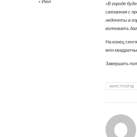
« Июл
«В городе буд
связанная с п
недочеты в го
волновать даг
На конец сентя
млн квадратны
Завершить пол
МИНСТРОЙ РД