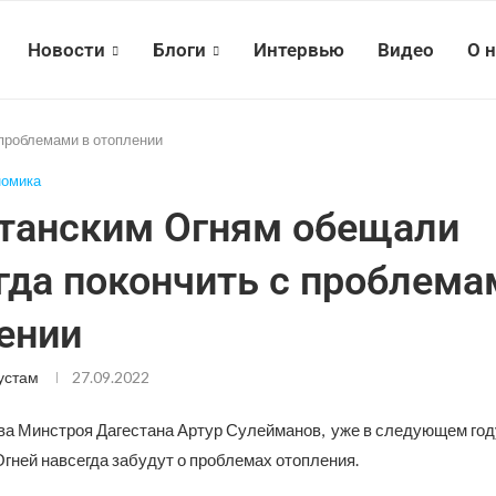
Новости
Блоги
Интервью
Видео
О 
 проблемами в отоплении
номика
танским Огням обещали
гда покончить с проблема
ении
устам
27.09.2022
ава Минстроя Дагестана Артур Сулейманов, уже в следующем год
гней навсегда забудут о проблемах отопления.