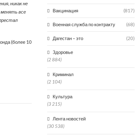
ия, никак не
Вакцинация
(817)
 менять все
 престал
Военная служба по контракту
(68)
Дагестан – это
(20)
онда (более 10
Здоровье
(2 884)
Криминал
(2 104)
Культура
(3 215)
Лента новостей
(30 538)