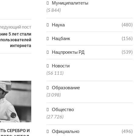
Муниципалитеты
(5 844)
Наука
(480)
ледующий пост
ние 5 лет стали
Нацбанк
(156)
 пользователей
интернета
Нацпроекты РД
(539)
Новости
(56 111)
НЕ ПО
Образование
НЕОБОС
(3 098)
ЗАЯВЛЕНИЯ
ПРОСЯТ Ж
Общество
05.0
(27 726)
ТЬ СЕРЕБРО И
В ДАГЕСТАНЕ СНИЗИЛОСЬ
Официально
(496)