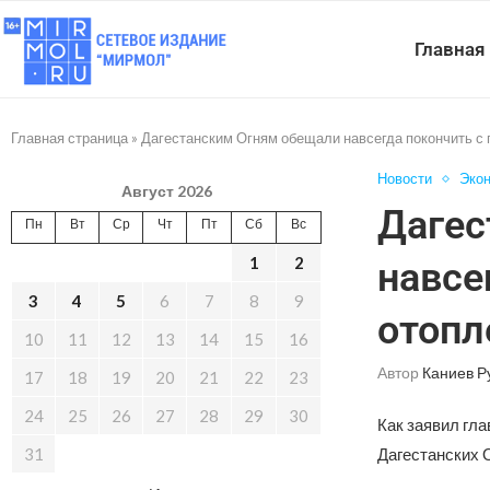
Главная
Главная страница
»
Дагестанским Огням обещали навсегда покончить с
Новости
Эко
Август 2026
Дагес
Пн
Вт
Ср
Чт
Пт
Сб
Вс
1
2
навсе
3
4
5
6
7
8
9
отопл
10
11
12
13
14
15
16
Автор
Каниев Р
17
18
19
20
21
22
23
24
25
26
27
28
29
30
Как заявил гл
31
Дагестанских О