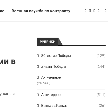
нас
Военная служба по контракту
РУБРИКИ
80-летие Победы
(129)
ми в
Zнамя Победы
(144)
Актуальное
(28 980)
у жители
Антитеррор
(511)
Битва за Кавказ
(26)