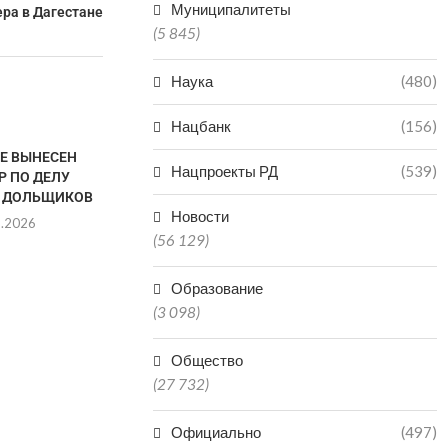
Муниципалитеты
ера в Дагестане
(5 845)
Наука
(480)
Нацбанк
(156)
ТЕ ВЫНЕСЕН
Нацпроекты РД
(539)
Р ПО ДЕЛУ
 ДОЛЬЩИКОВ
Новости
8.2026
(56 129)
Образование
VR-ТЕХНОЛОГИИ
ДАГЕСТАН В
(3 098)
ЗАРАБОТАЛИ В КРЕПОСТИ
РЕГИО
НАРЫН-КАЛА В ДАГЕСТАНЕ
ПРОИЗ
Общество
МИНЕР
06.08.2026
(27 732)
06.0
Официально
(497)