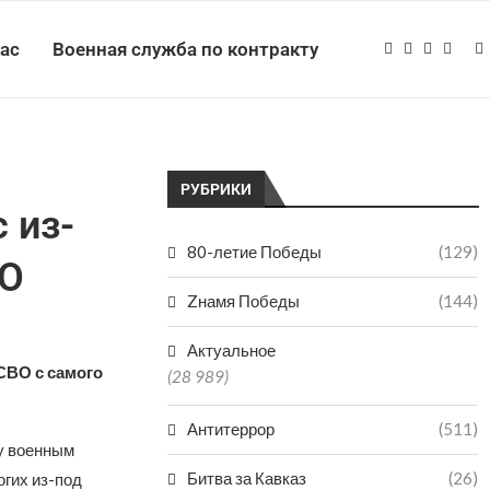
нас
Военная служба по контракту
РУБРИКИ
 из-
80-летие Победы
(129)
ВО
Zнамя Победы
(144)
Актуальное
СВО с самого
(28 989)
Антитеррор
(511)
у военным
Битва за Кавказ
(26)
гих из-под