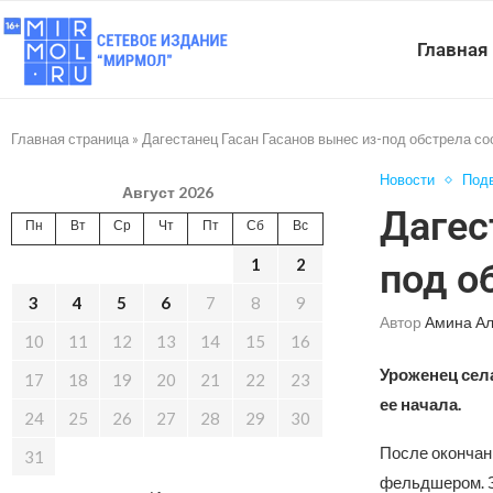
Главная
Главная страница
»
Дагестанец Гасан Гасанов вынес из-под обстрела с
Новости
Подв
Август 2026
Дагес
Пн
Вт
Ср
Чт
Пт
Сб
Вс
1
2
под о
3
4
5
6
7
8
9
Автор
Амина А
10
11
12
13
14
15
16
Уроженец села
17
18
19
20
21
22
23
ее начала.
24
25
26
27
28
29
30
После окончан
31
фельдшером. З