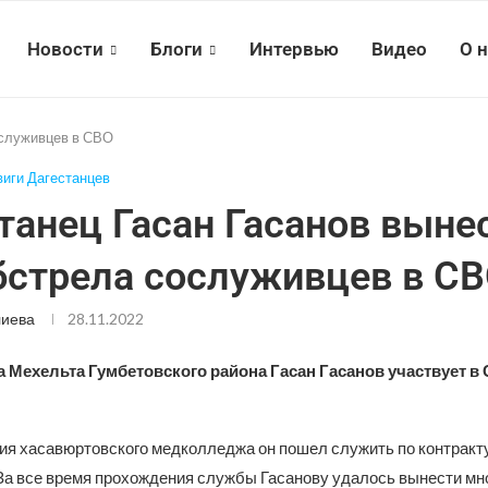
Новости
Блоги
Интервью
Видео
О 
ослуживцев в СВО
иги Дагестанцев
танец Гасан Гасанов вынес
бстрела сослуживцев в С
лиева
28.11.2022
 Мехельта Гумбетовского района Гасан Гасанов участвует в 
ия хасавюртовского медколледжа он пошел служить по контракт
а все время прохождения службы Гасанову удалось вынести мно