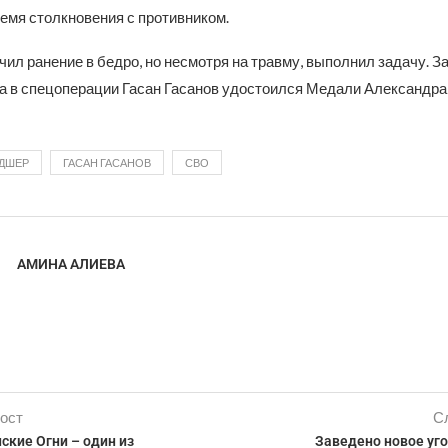
емя столкновения с противником.
ил ранение в бедро, но несмотря на травму, выполнил задачу. З
га в спецоперации Гасан Гасанов удостоился Медали Александра
ДШЕР
ГАСАН ГАСАНОВ
СВО
АМИНА АЛИЕВА
ост
С
ские Огни – один из
Заведено новое уг