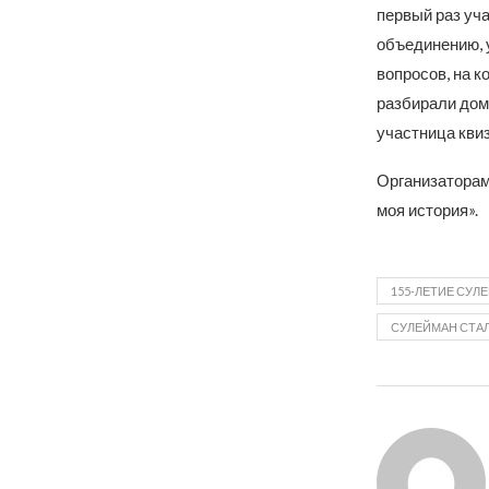
первый раз уч
объединению, 
вопросов, на к
разбирали дома
участница кви
Организаторам
моя история».
155-ЛЕТИЕ СУЛ
СУЛЕЙМАН СТА