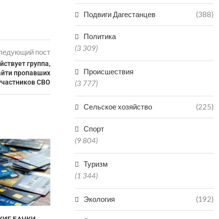
Подвиги Дагестанцев
(388)
Политика
(3 309)
ледующий пост
йствует группа,
Происшествия
айти пропавших
участников СВО
(3 777)
Сельское хозяйство
(225)
Спорт
(9 804)
ЧИНОВНИК В ДАГЕСТАНЕ
ПОЛУЧИЛ 3,5 ГОДА КОЛОНИИ
Туризм
ЗА...
(1 344)
07.08.2026
Экология
(192)
КИЕ БАНКИ
ДАГЕСТАНЕ