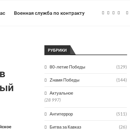
нас
Военная служба по контракту
РУБРИКИ
80-летие Победы
(129)
в
Zнамя Победы
(144)
ный
Актуальное
(28 997)
Антитеррор
(511)
йское
Битва за Кавказ
(26)