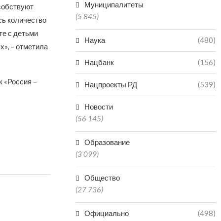
Муниципалитеты
особствуют
(5 845)
сь количество
те с детьми
Наука
(480)
х», – отметила
Нацбанк
(156)
 «Россия –
Нацпроекты РД
(539)
Новости
(56 145)
Образование
(3 099)
Общество
(27 736)
Официально
(498)