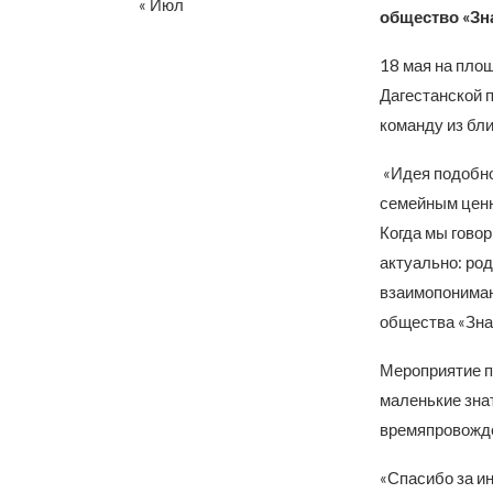
« Июл
общество «Зна
18 мая на площ
Дагестанской 
команду из бли
«Идея подобно
семейным ценно
Когда мы гово
актуально: род
взаимопониман
общества «Зна
Мероприятие п
маленькие зна
времяпровожд
«Спасибо за и