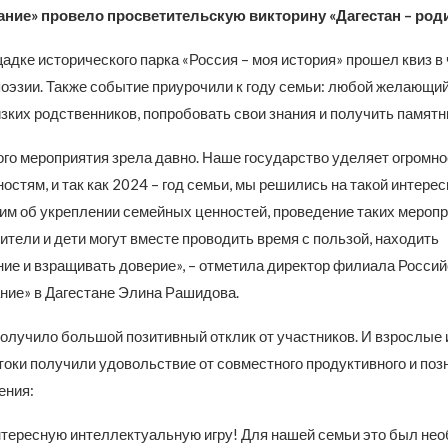
ние» провело просветительскую викторину «Дагестан – роди
адке исторического парка «Россия – моя история» прошел квиз в 
поэзии. Также событие приурочили к году семьи: любой желающий
зких родственников, попробовать свои знания и получить памят
го мероприятия зрела давно. Наше государство уделяет огромн
стям, и так как 2024 – год семьи, мы решились на такой интере
рим об укреплении семейных ценностей, проведение таких меропр
ители и дети могут вместе проводить время с пользой, находить
ие и взращивать доверие», – отметила директор филиала Россий
ние» в Дагестане Элина Рашидова.
олучило большой позитивный отклик от участников. И взрослые 
токи получили удовольствие от совместного продуктивного и поз
ения:
нтересную интеллектуальную игру! Для нашей семьи это был не