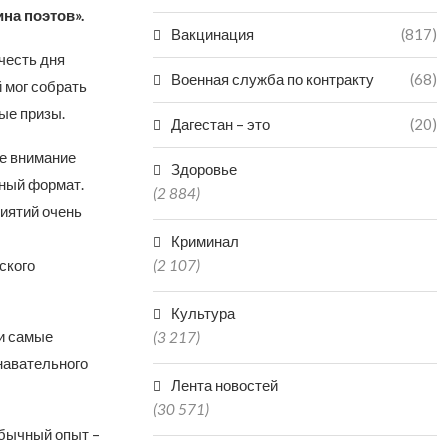
на поэтов».
Вакцинация
(817)
честь дня
Военная служба по контракту
(68)
 мог собрать
ные призы.
Дагестан – это
(20)
ое внимание
Здоровье
сный формат.
(2 884)
иятий очень
Криминал
ского
(2 107)
Культура
и самые
(3 217)
навательного
Лента новостей
(30 571)
обычный опыт –