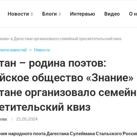
Новости
Блоги
Интервью
Видео
О 
ание» в Дагестане организовало семейный просветительский квиз
ента новостей
Новости
тан – родина поэтов:
йское общество «Знание» 
тане организовало семей
етительский квиз
ова
21.05.2024
ния народного поэта Дагестана Сулеймана Стальского Росси