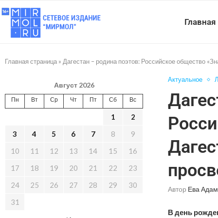
Главная
Главная страница
»
Дагестан – родина поэтов: Российское общество «Зн
Актуальное
Л
Август 2026
Дагес
Пн
Вт
Ср
Чт
Пт
Сб
Вс
1
2
Росси
3
4
5
6
7
8
9
Дагес
10
11
12
13
14
15
16
просв
17
18
19
20
21
22
23
24
25
26
27
28
29
30
Автор
Ева Адам
31
В день рожде