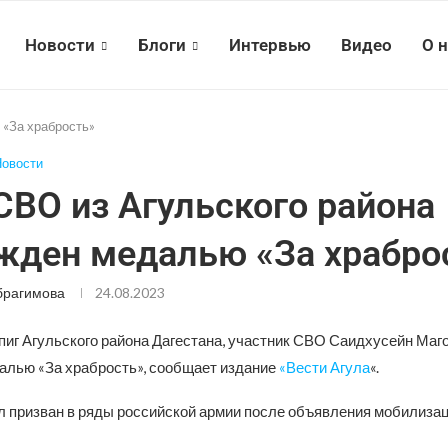
Новости
Блоги
Интервью
Видео
О 
 «За храбрость»
овости
СВО из Агульского района
жден медалью «За храбро
брагимова
24.08.2023
пиг Агульского района Дагестана, участник СВО Саидхусейн Маг
алью «За храбрость», сообщает издание
«Вести Агула
«.
 призван в ряды российской армии после объявления мобилизац