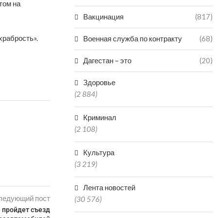
том на
Вакцинация
(817)
храбрость».
Военная служба по контракту
(68)
Дагестан – это
(20)
Здоровье
(2 884)
Криминал
(2 108)
Культура
(3 219)
Лента новостей
ледующий пост
(30 576)
 пройдет съезд