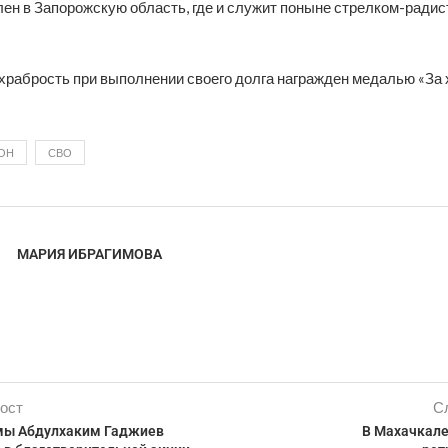
ен в Запорожскую область, где и служит поныне стрелком-радис
 храбрость при выполнении своего долга награжден медалью «За 
ОН
СВО
МАРИЯ ИБРАГИМОВА
ост
С
мы Абдулхаким Гаджиев
В Махачкале