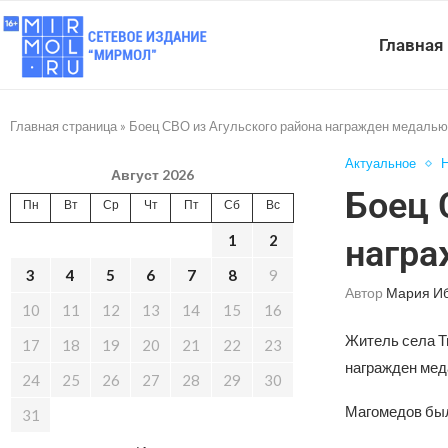
Главная
Главная страница
»
Боец СВО из Агульского района награжден медалью
Актуальное
Н
Август 2026
Боец 
Пн
Вт
Ср
Чт
Пт
Сб
Вс
1
2
награ
3
4
5
6
7
8
9
Автор
Мария И
10
11
12
13
14
15
16
Житель села Т
17
18
19
20
21
22
23
награжден мед
24
25
26
27
28
29
30
Магомедов был
31