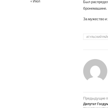
« Июл
Был распредел
бронемашине.
За мужество и
АГУЛЬСКИЙ РАЙ
Предыдущие п
Депутат Госду