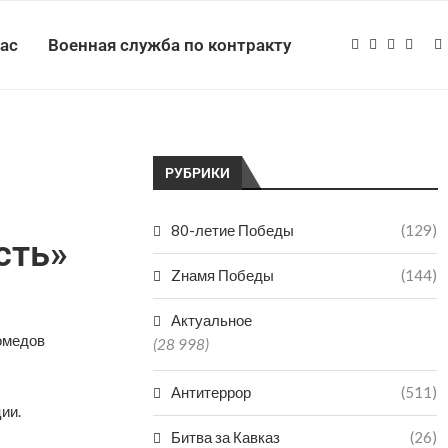
нас
Военная служба по контракту
РУБРИКИ
80-летие Победы
(129)
сть»
Zнамя Победы
(144)
Актуальное
омедов
(28 998)
Антитеррор
(511)
ии.
Битва за Кавказ
(26)