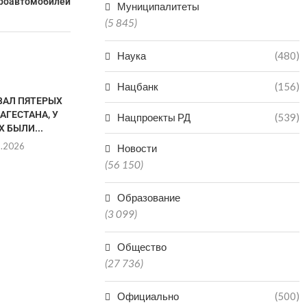
роавтомобилей
Муниципалитеты
(5 845)
Наука
(480)
Нацбанк
(156)
ВАЛ ПЯТЕРЫХ
АГЕСТАНА, У
Нацпроекты РД
(539)
 БЫЛИ...
8.2026
Новости
(56 150)
Образование
В КАСПИЙСКЕ ПРОХОДИТ
ОДИН ЧЕЛОВЕ
(3 099)
ДАГЕСТАНСКАЯ НЕДЕЛЯ
ОДИН ПОСТ
МОДЫ
08.0
Общество
08.08.2026
(27 736)
Официально
(500)