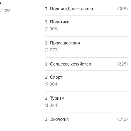
...
Подвиги Дагестанцев
(388)
8.2026
Политика
(3 309)
ДАГЕСТАНЕЦ ОТВЕТИТ В
В МАХАЧКА
СУДЕ ЗА НЕНАДЛЕЖАЩИЙ
ЗАКРЫЛИ ЧАС
Происшествия
ОТЛОВ АГРЕССИВНЫХ...
ЗАВЕДЕНИЕ
(3 777)
07.08.2026
07.0
Сельское хозяйство
(225)
Спорт
(9 804)
Туризм
(1 344)
Экология
(192)