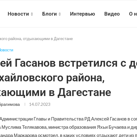
Новости
Блоги
Интервью
Видео
О 
кого района, отдыхающими в Дагестане
овости
ей Гасанов встретился с 
хайловского района,
ающими в Дагестане
брагимова
14.07.2023
Администрации Главы и Правительства РД Алексей Гасанов в с
 Муслима Телякавова, министра образования Яхьи Бучаева и ди
дра Маркарова осмотрел, в каких условиях отдыхают дети из