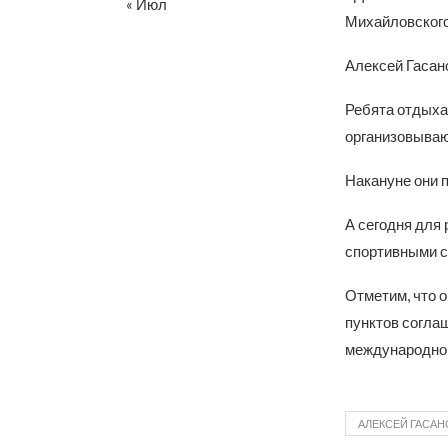
« Июл
Михайловского
Алексей Гасан
Ребята отдыхаю
организовываю
Накануне они 
А сегодня для
спортивными с
Отметим, что 
пунктов согла
международно
АЛЕКСЕЙ ГАСАН