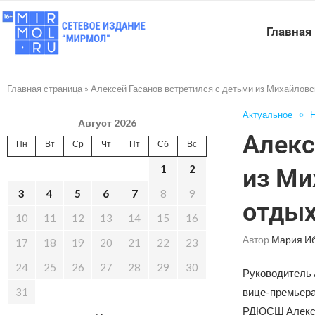
Главная
Главная страница
»
Алексей Гасанов встретился с детьми из Михайловс
Актуальное
Н
Август 2026
Алекс
Пн
Вт
Ср
Чт
Пт
Сб
Вс
1
2
из Ми
3
4
5
6
7
8
9
отдых
10
11
12
13
14
15
16
Автор
Мария И
17
18
19
20
21
22
23
24
25
26
27
28
29
30
Руководитель 
31
вице-премьера
РДЮСШ Алексан