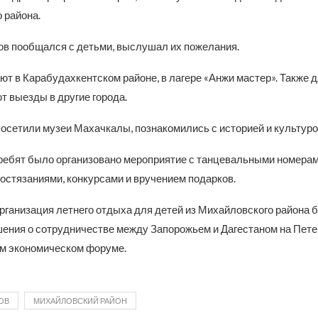
 района.
ов пообщался с детьми, выслушал их пожелания.
т в Карабудахкентском районе, в лагере «Анжи мастер». Также д
т выезды в другие города.
посетили музеи Махачкалы, познакомились с историей и культуро
 ребят было организовано мероприятие с танцевальными номерам
остязаниями, конкурсами и вручением подарков.
организация летнего отдыха для детей из Михайловского района 
шения о сотрудничестве между Запорожьем и Дагестаном на Пет
м экономическом форуме.
ОВ
МИХАЙЛОВСКИЙ РАЙОН