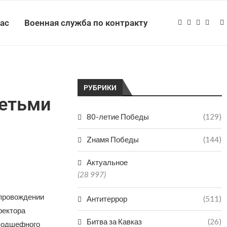
нас
Военная служба по контракту
РУБРИКИ
детьми
80-летие Победы
(129)
Zнамя Победы
(144)
Актуальное
(28 997)
опровождении
Антитеррор
(511)
ректора
Битва за Кавказ
(26)
 подшефного