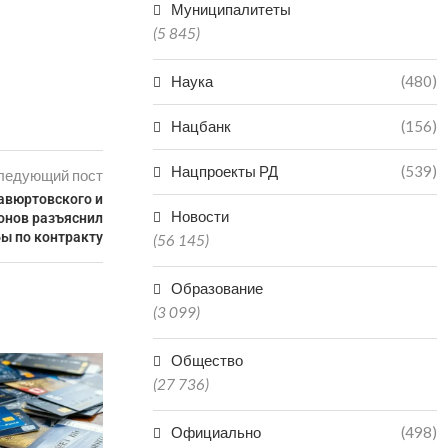
Муниципалитеты
(5 845)
Наука
(480)
Нацбанк
(156)
Нацпроекты РД
(539)
ледующий пост
авюртовского и
Новости
онов разъяснил
ы по контракту
(56 145)
Образование
(3 099)
Общество
ЧИНОВНИК В ДАГЕСТАНЕ
ПОЛУЧИЛ 3,5 ГОДА КОЛОНИИ
(27 736)
ЗА...
07.08.2026
Официально
(498)