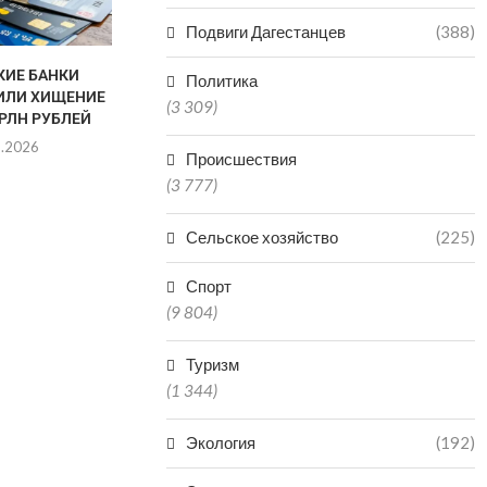
Подвиги Дагестанцев
(388)
КИЕ БАНКИ
ДАГЕСТАНЕ
Политика
ИЛИ ХИЩЕНИЕ
СУДЕ ЗА Н
(3 309)
ТРЛН РУБЛЕЙ
ОТЛОВ АГР
8.2026
07.0
Происшествия
(3 777)
Сельское хозяйство
(225)
Спорт
(9 804)
Туризм
(1 344)
Экология
(192)