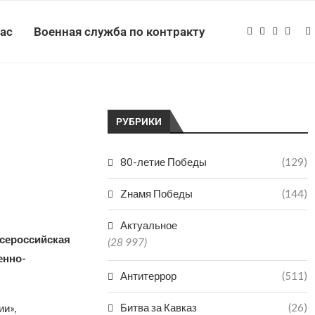
нас
Военная служба по контракту
РУБРИКИ
80-летие Победы
(129)
Zнамя Победы
(144)
Актуальное
Всероссийская
(28 997)
енно-
Антитеррор
(511)
Битва за Кавказ
(26)
ии»,