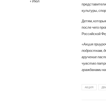
« Июл
представители
культуры, спор
Детям, которы
после чего пр
Российской Фе
«Акция приуро
подросткам, 
вручение пас
чувство патр
гражданами н
АКЦИЯ
ДВ