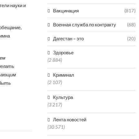
тели науки и
Вакцинация
(817)
Военная служба по контракту
(68)
 обещание,
гимна
Дагестан – это
(20)
Здоровье
сем
(2 884)
делать
ывающим
Криминал
(2 107)
 быть
Культура
(3 217)
Лента новостей
(30 571)