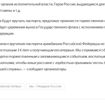
 органов исполнительной власти, Герои России, выдающиеся дея
тсмены и т.д.
м будут вручать паспорта, предложат произнести торжественное
ойдет церемония выноса Государственного флага с исполнением 
дерации.
чена к вручению паспорта гражданина Российской Федерации в
достигшим 14 лет и получающим его впервые. Мы стремимся с
порта торжественным и запоминающимся событием, воспит
иотизма, чтобы юные россияне с гордостью принимали честь
ашей страны»
, — сообщают организаторы.
ИЖЕНИЕ ПЕРВЫХ
МЫ – ГРАЖДАНЕ РОССИИ