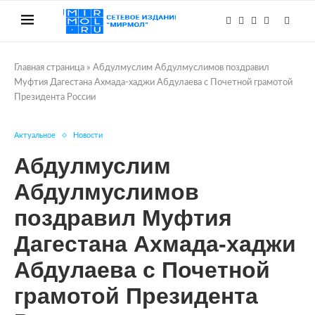
Главная страница
»
Абдулмуслим Абдулмуслимов поздравил
Муфтия Дагестана Ахмада-хаджи Абдулаева с Почетной грамотой
Президента России
Актуальное
Новости
Абдулмуслим
Абдулмуслимов
поздравил Муфтия
Дагестана Ахмада-хаджи
Абдулаева с Почетной
грамотой Президента