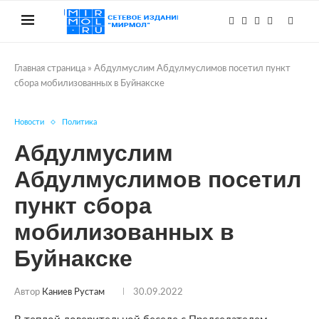
Главная страница
»
Абдулмуслим Абдулмуслимов посетил пункт
сбора мобилизованных в Буйнакске
Новости
Политика
Абдулмуслим
Абдулмуслимов посетил
пункт сбора
мобилизованных в
Буйнакске
Автор
Каниев Рустам
30.09.2022