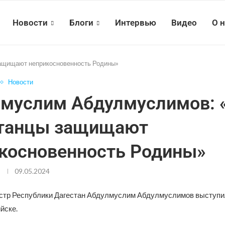
Новости
Блоги
Интервью
Видео
О 
ащищают неприкосновенность Родины»
Новости
муслим Абдулмуслимов: 
станцы защищают
косновенность Родины»
09.05.2024
тр Республики Дагестан Абдулмуслим Абдулмуслимов выступи
йске.