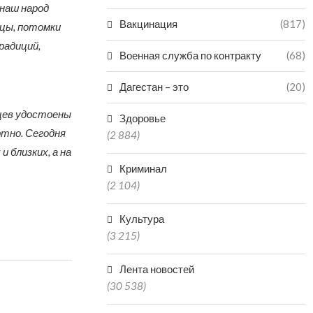
наш народ
Вакцинация
(817)
нцы, потомки
радиций,
Военная служба по контракту
(68)
Дагестан – это
(20)
цев удостоены
Здоровье
ртно. Сегодня
(2 884)
 близких, а на
Криминал
(2 104)
Культура
(3 215)
Лента новостей
(30 538)