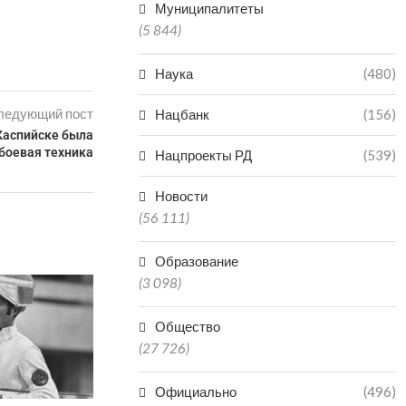
Муниципалитеты
(5 844)
Наука
(480)
ледующий пост
Нацбанк
(156)
Каспийске была
боевая техника
Нацпроекты РД
(539)
Новости
(56 111)
Образование
(3 098)
НЕ ПО
НЕОБОС
ЗАЯВЛЕНИЯ
Общество
ПРОСЯТ Ж
(27 726)
05.0
Официально
(496)