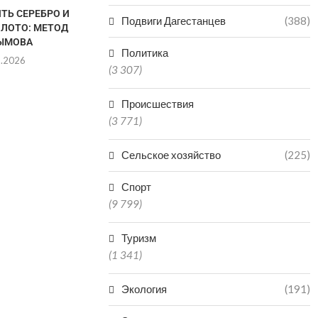
ТЬ СЕРЕБРО И
В ДАГЕСТАНЕ СНИЗИЛОСЬ
Подвиги Дагестанцев
(388)
ОЛОТО: МЕТОД
КОЛИЧЕСТВО НАРУШЕНИЙ
ЫМОВА
ПРИ ГАЗОПОТРЕБЛЕНИИ
Политика
8.2026
05.08.2026
(3 307)
Происшествия
(3 771)
Сельское хозяйство
(225)
Спорт
(9 799)
Туризм
(1 341)
Экология
(191)