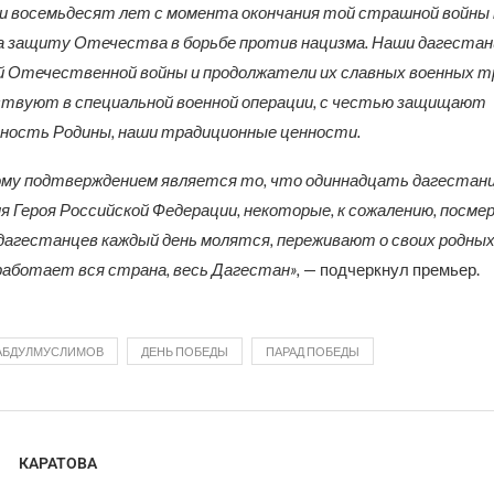
и восемьдесят лет с момента окончания той страшной войны 
а защиту Отечества в борьбе против нацизма. Наши дагеста
й Отечественной войны и продолжатели их славных военных т
ствуют в специальной военной операции, с честью защищают
нность Родины, наши традиционные ценности.
му подтверждением является то, что одиннадцать дагестан
я Героя Российской Федерации, некоторые, к сожалению, посме
агестанцев каждый день молятся, переживают о своих родных и
работает вся страна, весь Дагестан»,
— подчеркнул премьер.
АБДУЛМУСЛИМОВ
ДЕНЬ ПОБЕДЫ
ПАРАД ПОБЕДЫ
КАРАТОВА