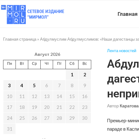
Главная
Главная страница
»
Абдулмуслим Абдулмуслимов: «Наши дагестанцы з
Лента новостей
Август 2026
Абдул
Пн
Вт
Ср
Чт
Пт
Сб
Вс
1
2
даге
3
4
5
6
7
8
9
непри
10
11
12
13
14
15
16
Автор
Каратова
17
18
19
20
21
22
23
24
25
26
27
28
29
30
Премьер-минис
31
параде в Каспи