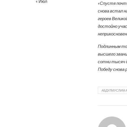
« Июл
«Спустя почт
снова встал н
героев Велико
достойно уча
неприкоснове
Подлинным то
высшего звани
сотни тысяч д
Победу снова 
АБДУЛМУСЛИМ 