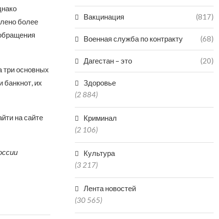
днако
Вакцинация
(817)
влено более
з обращения
Военная служба по контракту
(68)
Дагестан – это
(20)
а три основных
 банкнот, их
Здоровье
(2 884)
йти на сайте
Криминал
(2 106)
оссии
Культура
(3 217)
Лента новостей
(30 565)