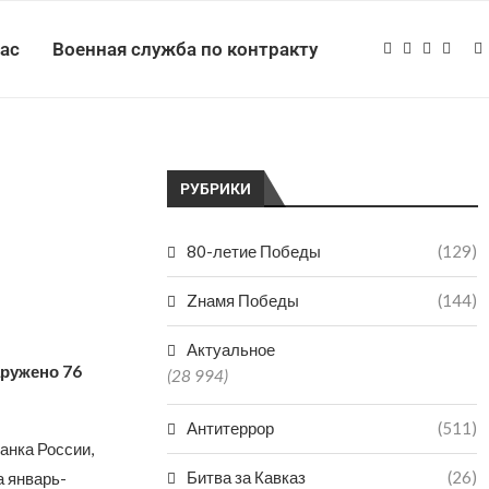
нас
Военная служба по контракту
РУБРИКИ
80-летие Победы
(129)
Zнамя Победы
(144)
Актуальное
аружено 76
(28 994)
Антитеррор
(511)
анка России,
Битва за Кавказ
(26)
а январь-