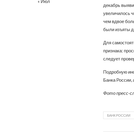
« Июл
декабрь выяви
увеличилось ч
чем вдвое боль
были изъяты д
Для самостоят
признака: прос
следует прове
Подробную инф
Банка России,
Фото пресс-с
БАНК РОССИИ