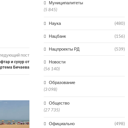
Муниципалитеты
(5 845)
Наука
(480)
Нацбанк
(156)
Нацпроекты РД
(539)
ледующий пост
Новости
фтар и сухур от
Артема Бичаева
(56 140)
Образование
(3 098)
Общество
МАХАЧКАЛИНСКИЙ
МОРСКОЙ ПОРТ УВЕЛИЧИЛ
(27 735)
ПЕРЕВАЛКУ ЗА СЕМЬ
МЕСЯЦЕВ
Официально
(498)
07.08.2026