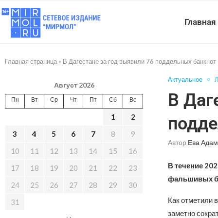
Главная
Главная страница
»
В Дагестане за год выявили 76 поддельных банкнот
Актуальное
Л
Август 2026
В Даг
Пн
Вт
Ср
Чт
Пт
Сб
Вс
1
2
подде
3
4
5
6
7
8
9
Автор
Ева Адам
10
11
12
13
14
15
16
В течение 202
17
18
19
20
21
22
23
фальшивых б
24
25
26
27
28
29
30
Как отметили 
31
заметно сокра