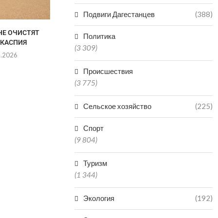
Подвиги Дагестанцев
(388)
НЕ ОЧИСТЯТ
В МАХАЧК
Политика
 КАСПИЯ
ЗАКРЫЛИ УЛ
(3 309)
8.2026
07.0
Происшествия
(3 775)
Сельское хозяйство
(225)
Спорт
(9 804)
Туризм
(1 344)
Экология
(192)