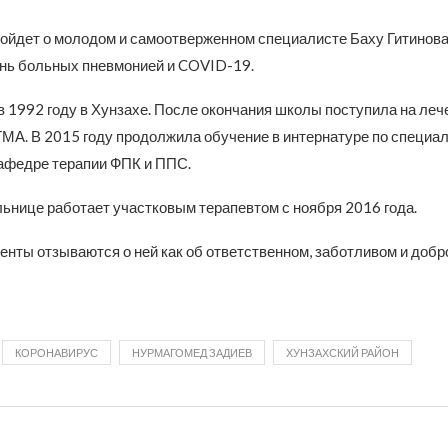
пойдет о молодом и самоотверженном специалисте Баху Гитинова
знь больных пневмонией и COVID-19.
в 1992 году в Хунзахе. После окончания школы поступила на ле
ГМА. В 2015 году продолжила обучение в интернатуре по специа
кафедре терапии ФПК и ППС.
льнице работает участковым терапевтом с ноября 2016 года.
енты отзываются о ней как об ответственном, заботливом и добр
КОРОНАВИРУС
НУРМАГОМЕД ЗАДИЕВ
ХУНЗАХСКИЙ РАЙОН