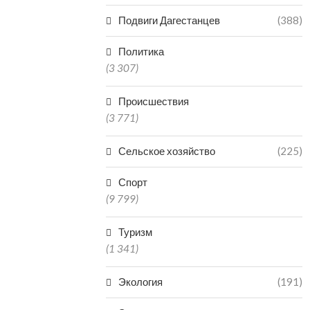
Подвиги Дагестанцев
(388)
УЧИТЕЛЯ ХА
ШКОЛ, ПОСТ
Политика
НАВОДНЕНИ
(3 307)
МАТЕРИА
23.0
Происшествия
(3 771)
Сельское хозяйство
(225)
Спорт
(9 799)
Туризм
(1 341)
Экология
(191)