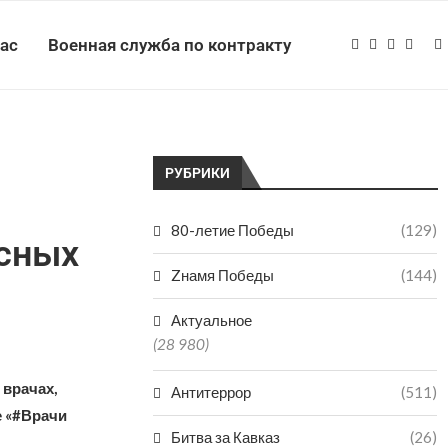
нас
Военная служба по контракту
РУБРИКИ
80-летие Победы
(129)
усных
Zнамя Победы
(144)
Актуальное
(28 980)
 врачах,
Антитеррор
(511)
е «#Врачи
Битва за Кавказ
(26)