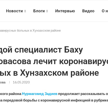
Новости
Блоги
Интервью
Видео
О 
навирусных больных в Хунзахском районе
ой специалист Баху
овасова лечит коронавир
ых в Хунзахском районе
ова
16.05.2020
ского района
Нурмагомед Задиев
продолжает рассказывать о
а передовой борьбы с коронавирусной инфекцией в рубрик