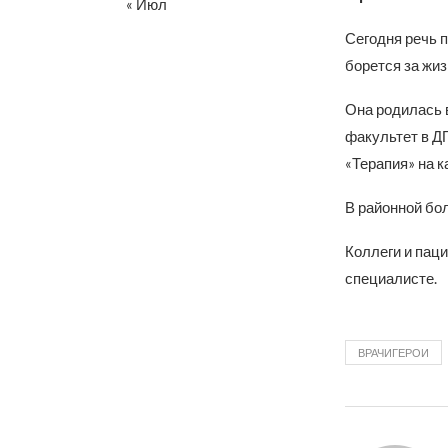
« Июл
Сегодня речь 
борется за жи
Она родилась 
факультет в Д
«Терапия» на 
В районной бо
Коллеги и паци
специалисте.
ВРАЧИГЕРОИ