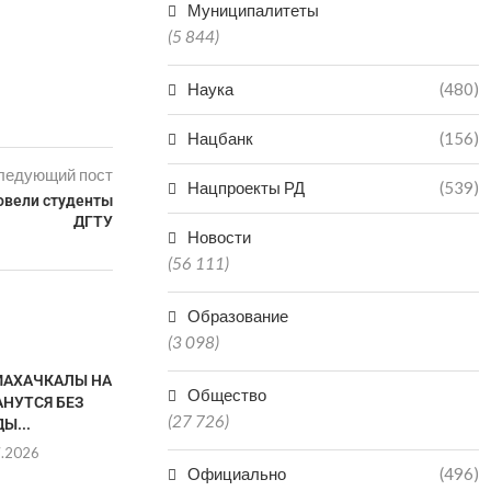
Муниципалитеты
(5 844)
Наука
(480)
Нацбанк
(156)
ледующий пост
Нацпроекты РД
(539)
овели студенты
ДГТУ
Новости
(56 111)
Образование
(3 098)
МАХАЧКАЛЫ НА
ЖИТЕЛЯМ ИЗБЕРБАША
Общество
АНУТСЯ БЕЗ
ПРОДОЛЖАЮТ ПОДВОЗИТЬ
(27 726)
Ы...
ПИТЬЕВУЮ ВОДУ
7.2026
24.07.2026
Официально
(496)