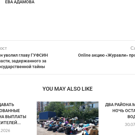
ЕВА АДАМОВА
ост
С
н уволил главу ГУФСИН
Оnline акцию «Журавли» пр
асти, задержанного за
осударственной тайны
YOU MAY ALSO LIKE
ДАВАТЬ
ДВА РАЙОНА 
ОВАННЫЕ
НОЧЬ ОСТ
НА ВЫПЛАТЫ
ВОД
ИТЕЛЕЙ...
30.0
.2026