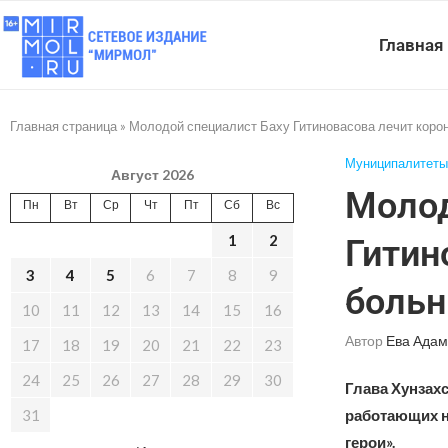
Главная
Главная страница
»
Молодой специалист Баху Гитиновасова лечит коро
Муниципалитеты
Август 2026
Молод
Пн
Вт
Ср
Чт
Пт
Сб
Вс
1
2
Гитин
3
4
5
6
7
8
9
больн
10
11
12
13
14
15
16
Автор
Ева Адам
17
18
19
20
21
22
23
24
25
26
27
28
29
30
Глава Хунзах
31
работающих н
герои».