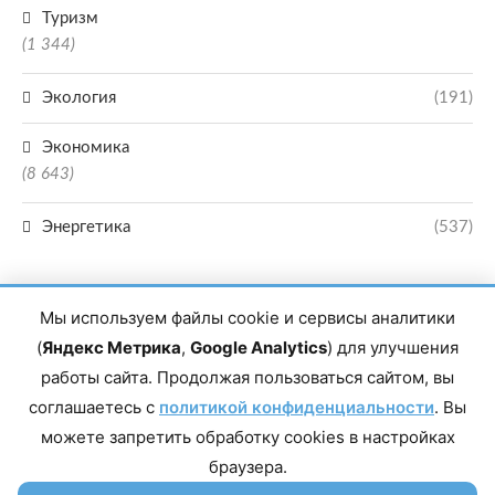
Туризм
(1 344)
Экология
(191)
Экономика
(8 643)
Энергетика
(537)
Мы используем файлы cookie и сервисы аналитики
(
Яндекс Метрика
,
Google Analytics
) для улучшения
работы сайта. Продолжая пользоваться сайтом, вы
Главный редактор сетевого издания Магомаев Тимур Нухович. Контакты
соглашаетесь с
политикой конфиденциальности
. Вы
редакции: 8(988)-292-94-34 Почта: vestiskfo@gmail.com По вопросам
сотрудничества: institut-media@yandex.ru Адрес: 367018, Республика
можете запретить обработку cookies в настройках
Дагестан, г. Махачкала, пр-т Насрутдинова, д. 1а. Все права защищены.
Копирование и использование полных материалов запрещено, частичное
браузера.
цитирование возможно только при условии гиперссылки на сайт mirmol.ru.
16+