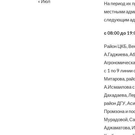
« Июл
На период их п
местными адми
следующим ад
с 08:00 до 19:
Район ЦКБ, Вен
А.Гаджиева, Аб
Агрономическа
с 1 по 9 линии 
Митарова, райо
А.Исмаилова с 
Дахадаева, Ле
район ДГУ, Ас
Промзона и пос
Мурадовой, Са
Аджаматова, И