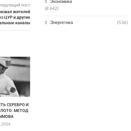
Экономика
ледующий пост
(8 642)
ризвал жителей
з ЦУР и другие
Энергетика
(536)
альные каналы
НЕ ПО
НЕОБОС
ЗАЯВЛЕНИЯ
ПРОСЯТ Ж
05.0
ТЬ СЕРЕБРО И
В ДАГЕСТАНЕ СНИЗИЛОСЬ
ОЛОТО: МЕТОД
КОЛИЧЕСТВО НАРУШЕНИЙ
ЫМОВА
ПРИ ГАЗОПОТРЕБЛЕНИИ
8.2026
05.08.2026