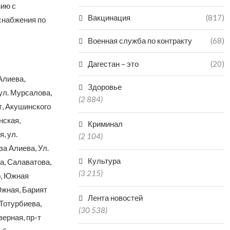
нию с
Вакцинация
(817)
снабжения по
Военная служба по контракту
(68)
Дагестан – это
(20)
Алиева,
Здоровье
ул. Мурсалова,
(2 884)
т, Акушинского
нская,
Криминал
, ул.
(2 104)
за Алиева, Ул.
Культура
а, Салаватова,
(3 215)
о, Южная
Южная, Барият
Лента новостей
Тотурбиева,
(30 538)
ерная, пр-т