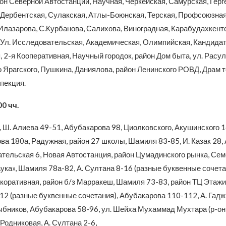
он Северной Автостанции, Научная, Черкейская, Самурская, Герг
 Дербентская, Сулакская, Атлы-Боюнская, Терская, Профсоюзная
Илазарова, С.Курбанова, Салихова, Виноградная, Карабудахкентс
 Ул. Исследовательская, Академическая, Олимпийская, Кандидат
 2-я Кооперативная, Научный городок, район Дом быта, ул. Расул
 Ярагского, Пушкина, Даниялова, район Ленинского РОВД, Драм т
пекция.
00 чч.
 Ш. Алиева 49-51, Абубакарова 98, Циолковского, Акушинского 1
ва 180а, Радужная, район 27 школы, Шамиля 83-85, И. Казак 28,
тельская 6, Новая Автостанция, район Цумадинского рынка, Сем
аука», Шамиля 78а-82, А. Султана 8-16 (разные буквенные сочета
екоративная, район б/з Марракеш, Шамиля 73-83, район ТЦ Этажи
12 (разные буквенные сочетания), Абубакарова 110-112, А. Гад
Рыбников, Абубакарова 58-96, ул. Шейха Мухаммад Мухтара (р-о
 Родниковая, А. Султана 2-6,