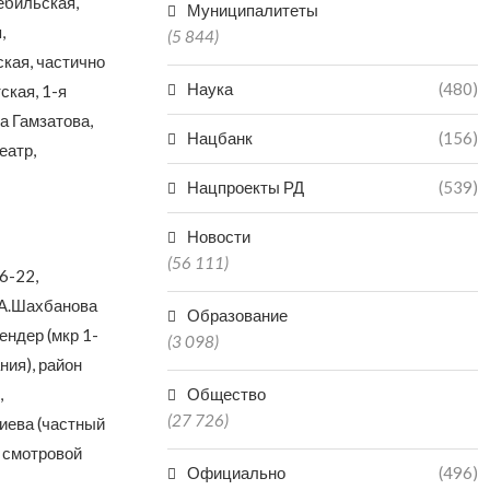
ебильская,
Муниципалитеты
,
(5 844)
кая, частично
Наука
(480)
ская, 1-я
а Гамзатова,
Нацбанк
(156)
еатр,
Нацпроекты РД
(539)
Новости
(56 111)
6-22,
 А.Шахбанова
Образование
ендер (мкр 1-
(3 098)
ния), район
,
Общество
(27 726)
жиева (частный
н смотровой
Официально
(496)