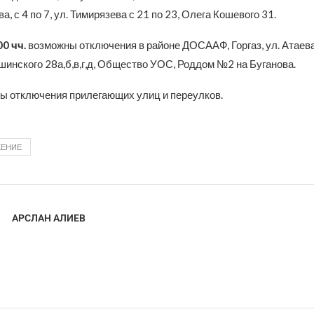
а, с 4 по 7, ул. Тимирязева с 21 по 23, Олега Кошевого 31.
00 чч.
возможны отключения в районе ДОСААФ, Горгаз, ул. Атаева
шинского 28а,б,в,г,д, Общество УОС, Роддом №2 на Буганова.
ы отключения прилегающих улиц и переулков.
ЖЕНИЕ
АРСЛАН АЛИЕВ