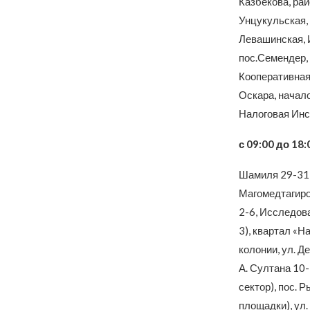
Казбекова, рай
Унцукульская,
Левашинская, 
пос.Семендер,
Кооперативная,
Оскара, начало
Налоговая Инс
с 09:00 до 18:
Шамиля 29-31,
Магомедтагиро
2-6, Исследова
3), квартал «Н
колонии, ул. Д
А. Султана 10-
сектор), пос. 
площадки), ул.