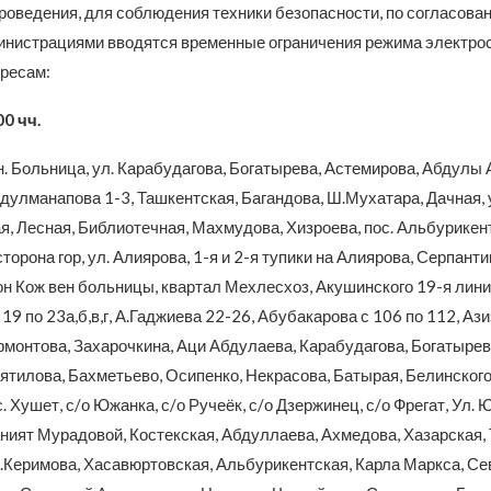
роведения, для соблюдения техники безопасности, по согласова
нистрациями вводятся временные ограничения режима электро
ресам:
00 чч.
. Больница, ул. Карабудагова, Богатырева, Астемирова, Абдулы 
дулманапова 1-3, Ташкентская, Багандова, Ш.Мухатара, Дачная, 
я, Лесная, Библиотечная, Махмудова, Хизроева, пос. Альбурикен
сторона гор, ул. Алиярова, 1-я и 2-я тупики на Алиярова, Серпанти
н Кож вен больницы, квартал Мехлесхоз, Акушинского 19-я линия
19 по 23а,б,в,г, А.Гаджиева 22-26, Абубакарова с 106 по 112, Ази
рмонтова, Захарочкина, Аци Абдулаева, Карабудагова, Богатырев
иятилова, Бахметьево, Осипенко, Некрасова, Батырая, Белинског
. Хушет, с/о Южанка, с/о Ручеёк, с/о Дзержинец, с/о Фрегат, Ул. 
ният Мурадовой, Костекская, Абдуллаева, Ахмедова, Хазарская, 
.Керимова, Хасавюртовская, Альбурикентская, Карла Маркса, Сев