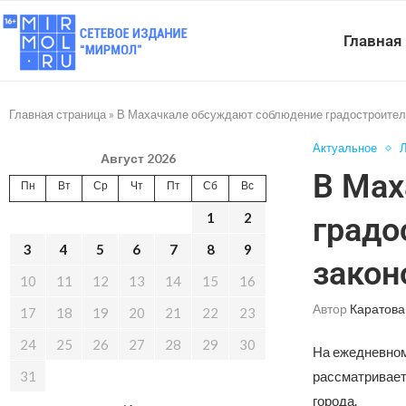
Главная
Главная страница
»
В Махачкале обсуждают соблюдение градостроител
Актуальное
Л
Август 2026
В Мах
Пн
Вт
Ср
Чт
Пт
Сб
Вс
1
2
градо
3
4
5
6
7
8
9
закон
10
11
12
13
14
15
16
Автор
Каратова
17
18
19
20
21
22
23
24
25
26
27
28
29
30
На ежедневном
31
рассматривает
города.