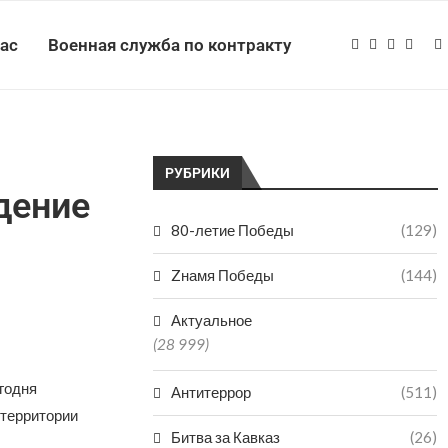
нас
Военная служба по контракту
РУБРИКИ
дение
80-летие Победы
(129)
Zнамя Победы
(144)
Актуальное
(28 999)
годня
Антитеррор
(511)
 территории
Битва за Кавказ
(26)