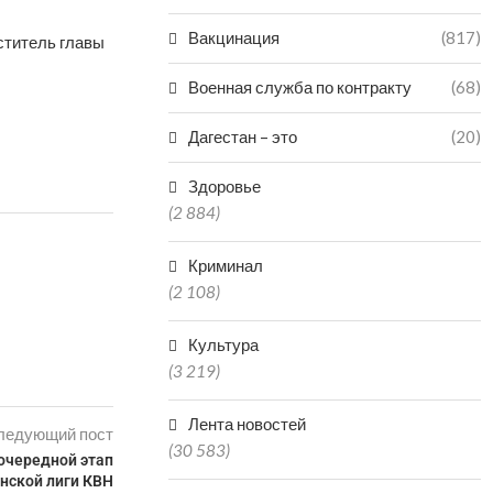
Вакцинация
(817)
ститель главы
Военная служба по контракту
(68)
Дагестан – это
(20)
Здоровье
(2 884)
Криминал
(2 108)
Культура
(3 219)
Лента новостей
ледующий пост
(30 583)
очередной этап
нской лиги КВН