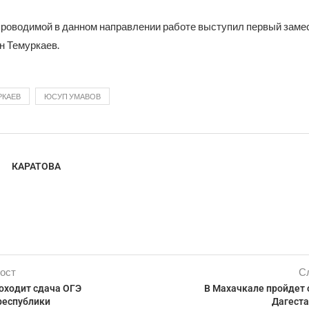
проводимой в данном направлении работе выступил первый заме
н Темуркаев.
РКАЕВ
ЮСУП УМАВОВ
КАРАТОВА
ост
С
оходит сдача ОГЭ
В Махачкале пройдет 
республики
Дагеста