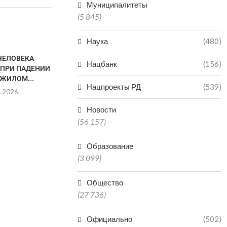
Муниципалитеты
(5 845)
Наука
(480)
ЧЕЛОВЕКА
В ВОСКРЕСЕНЬЕ ДВИЖЕНИЕ
МУЖЧИНА 
Нацбанк
(156)
 ПРИ ПАДЕНИИ
ТРАНСПОРТА ЧЕРЕЗ
ПОСЛЕ ПРЫЖК
 ЖИЛОМ...
ПОСЕЛОК ТАЛГИ БУДЕТ...
КИЗ
Нацпроекты РД
(539)
8.2026
08.08.2026
08.0
Новости
(56 157)
Образование
(3 099)
Общество
(27 736)
Официально
(502)