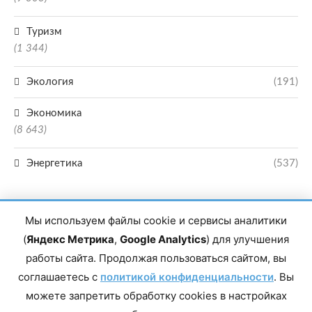
Туризм
(1 344)
Экология
(191)
Экономика
(8 643)
Энергетика
(537)
Мы используем файлы cookie и сервисы аналитики
(
Яндекс Метрика
,
Google Analytics
) для улучшения
работы сайта. Продолжая пользоваться сайтом, вы
Главный редактор сетевого издания Магомаев Тимур Нухович. Контакты
соглашаетесь с
политикой конфиденциальности
. Вы
редакции: 8(988)-292-94-34 Почта: vestiskfo@gmail.com По вопросам
сотрудничества: institut-media@yandex.ru Адрес: 367018, Республика
можете запретить обработку cookies в настройках
Дагестан, г. Махачкала, пр-т Насрутдинова, д. 1а. Все права защищены.
Копирование и использование полных материалов запрещено, частичное