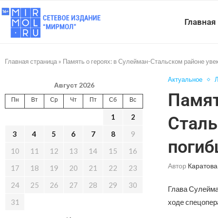
Главная
Главная страница
»
Память о героях: в Сулейман-Стальском районе ув
Актуальное
Л
Август 2026
Памят
Пн
Вт
Ср
Чт
Пт
Сб
Вс
1
2
Сталь
3
4
5
6
7
8
9
погиб
10
11
12
13
14
15
16
Автор
Каратова
17
18
19
20
21
22
23
24
25
26
27
28
29
30
Глава Сулейма
31
ходе спецопер