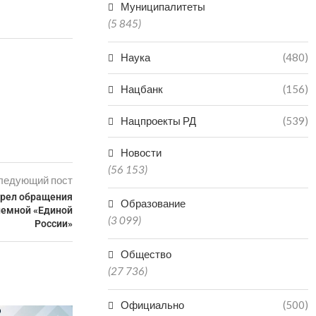
Муниципалитеты
(5 845)
Наука
(480)
Нацбанк
(156)
Нацпроекты РД
(539)
Новости
(56 153)
ледующий пост
трел обращения
Образование
иемной «Единой
(3 099)
России»
Общество
(27 736)
Официально
(500)
ПОДРОСТОК УТОНУЛ В