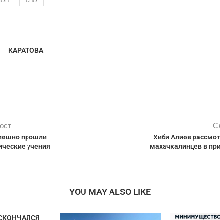
НОВ
СВО
КАРАТОВА
ост
С
спешно прошли
Хиби Алиев рассмо
ические учения
махачкалинцев в пр
YOU MAY ALSO LIKE
СКОНЧАЛСЯ