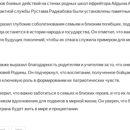
нов боевых действий на стенах родных школ ефрейтора Айдына 
рактной службы Рустама Раджабова были установлены памятные
разил глубокие соболезнования семьям и близким погибших, подч
да останется в истории народа и государства. Он отметил, что в
для будущих поколений, чтобы их отвага служила примером для м
акже выразил благодарность родителям и учителям за то, что он
овей Родины. Он подчеркнул, что воспитание, полученное бойцам
о ключевую роль в формировании их патриотических чувств.
ерил, что важно заботиться о семьях и близких героев, и что их п
иком вдохновения для подвигов в мирной жизни. Он уверен, что 
трана будет жить в мире и процветании.