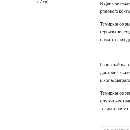
« Июл
В День ветера
рядового конт
Темирханов вы
героизм навсег
память о них 
Глава района т
достойных сын
школе, сыграл
Темирханов зав
служить источн
таким героям с