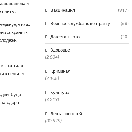
Агададашева и
Вакцинация
(817)
 плиты.
Военная служба по контракту
(68)
еркнув, что их
ажно сохранить
Дагестан – это
(20)
олодежи.
Здоровье
(2 884)
и вырастили
Криминал
и в семье и
(2 108)
Культура
одвиг будет
(3 219)
благодаря
Лента новостей
(30 579)