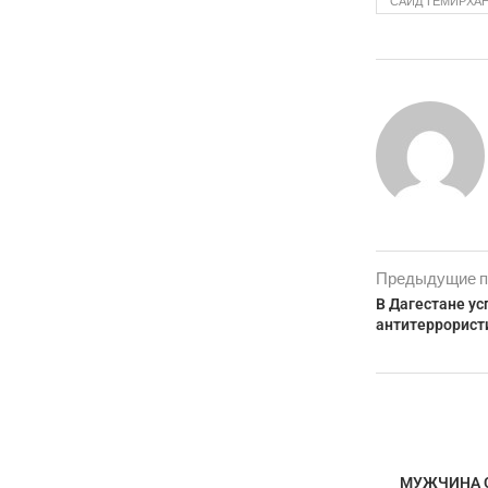
САИД ТЕМИРХА
Предыдущие п
В Дагестане у
антитеррорист
МУЖЧИНА 