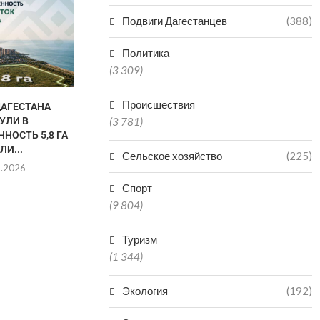
ИСКУССТВЕННОМ ВОДОЕМЕ В
Подвиги Дагестанцев
(388)
МАГАРАМКЕНТСКОМ РАЙОНЕ
08.08.2026
Политика
(3 309)
Происшествия
ДАГЕСТАНА
В МАХАЧКА
УЛИ В
ФЕСТИВАЛ
(3 781)
НОСТЬ 5,8 ГА
ТРАДИЦИОНН
ЛИ...
НАРОДОВ 
Сельское хозяйство
(225)
8.2026
08.0
Спорт
(9 804)
Туризм
(1 344)
Экология
(192)