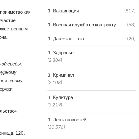
Вакцинация
(817)
еприимство как
участие
Военная служба по контракту
(68)
дожественным
она.
Дагестан – это
(20)
Здоровье
(2 884)
ой среды,
турному
Криминал
но к этому
(2 108)
держки
Культура
(3 219)
льство»,
Лента новостей
(30 576)
ина, д. 120,