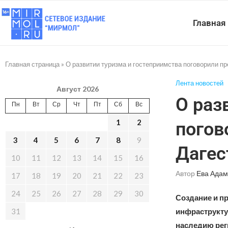
Главная
Главная страница
»
О развитии туризма и гостеприимства поговорили п
Лента новостей
Август 2026
О раз
Пн
Вт
Ср
Чт
Пт
Сб
Вс
1
2
погов
3
4
5
6
7
8
9
Дагес
10
11
12
13
14
15
16
Автор
Ева Адам
17
18
19
20
21
22
23
24
25
26
27
28
29
30
Создание и п
31
инфраструкту
наследию реги