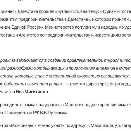
бизнес» Дагестана прошел круглый стол на тему: «Туризм и гост
развития предпринимательства в Дагестане», в котором приняли 
ение Единой России», Министерство по туризму и народным ху
естана и Агентство по предпринимательству и инвестициям реги
проекта заключается в создании привлекательной туристическ
ей разнообразию отдыхающих и привлечению внимания к куль
стана, которые у нас с оперативной скоростью развиваются, 
о добавить и качество услуг»
, — отметил директор Центра под
ельства
Иса Мигитинов.
роходило в рамках нацпроекта «Малое и среднее предпринимате
го Президентом РФ В.В.Путиным.
тра «Мой бизнес» можно узнать по адресу: г. Махачкала, ул. Гагар