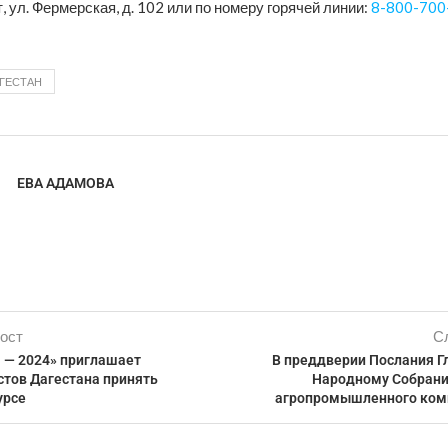
т, ул. Фермерская, д. 102 или по номеру горячей линии:
8-800-700
ГЕСТАН
ЕВА АДАМОВА
ост
С
а — 2024» приглашает
В преддверии Послания Г
тов Дагестана принять
Народному Собрани
урсе
агропромышленного ком