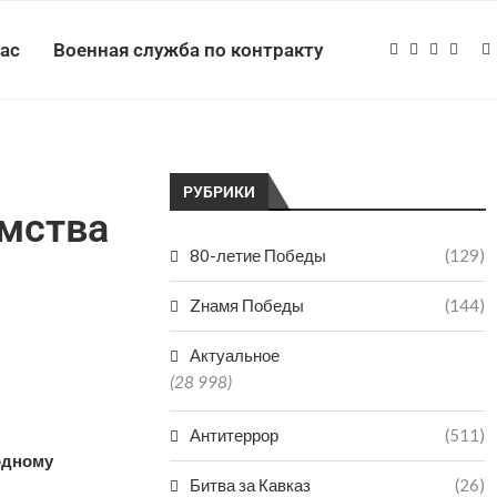
нас
Военная служба по контракту
РУБРИКИ
имства
80-летие Победы
(129)
Zнамя Победы
(144)
Актуальное
(28 998)
Антитеррор
(511)
одному
Битва за Кавказ
(26)