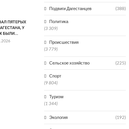
Подвиги Дагестанцев
(388)
Политика
ВАЛ ПЯТЕРЫХ
АГЕСТАНА, У
(3 309)
 БЫЛИ...
8.2026
Происшествия
(3 779)
Сельское хозяйство
(225)
В КАСПИЙСКЕ ПРОХОДИТ
ОДИН ЧЕЛОВЕ
ДАГЕСТАНСКАЯ НЕДЕЛЯ
ОДИН ПОСТ
Спорт
МОДЫ
08.0
(9 804)
08.08.2026
Туризм
(1 344)
Экология
(192)