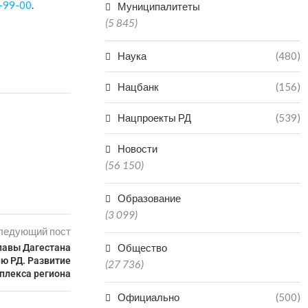
-99-00
.
Муниципалитеты
(5 845)
Наука
(480)
Нацбанк
(156)
Нацпроекты РД
(539)
Новости
(56 150)
Образование
(3 099)
ледующий пост
Общество
лавы Дагестана
ю РД. Развитие
(27 736)
плекса региона
Официально
(500)