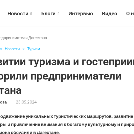
Новости
Блоги
Интервью
Видео
О 
редприниматели Дагестана
Новости
Туризм
витии туризма и гостепри
орили предприниматели
тана
ова
23.05.2024
родвижение уникальных туристических маршрутов, развитие
ры и привлечение внимания к богатому культурному и прир
она обсудили в Дагестане.