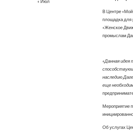
« Июл
В Центре «Мой 
площадка для 
«Женское Движ
промыслам Даг
«Данная идея 
способствующ
наследию Даге
еще необходим
предпринимат
Мероприятие п
инициированно
Об услугах Цен