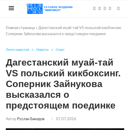
Главная страница
»
Дагестанский муай-тай VS польский кикбоксинг.
Соперник Зайнукова высказался о предстоящем поединке
Лента новостей
Новости
Спорт
Дагестанский муай-тай
VS польский кикбоксинг.
Соперник Зайнукова
высказался о
предстоящем поединке
Автор
Руслан Бакидов
07.07.2026