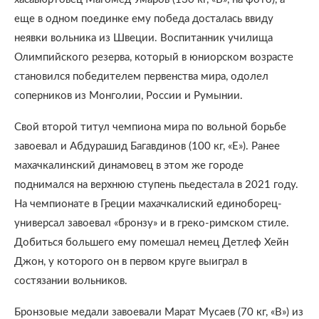
еще в одном поединке ему победа досталась ввиду
неявки вольника из Швеции. Воспитанник училища
Олимпийского резерва, который в юниорском возрасте
становился победителем первенства мира, одолел
соперников из Монголии, России и Румынии.
Свой второй титул чемпиона мира по вольной борьбе
завоевал и Абдурашид Багавдинов (100 кг, «Е»). Ранее
махачкалинский динамовец в этом же городе
поднимался на верхнюю ступень пьедестала в 2021 году.
На чемпионате в Греции махачкалиский единоборец-
универсал завоевал «бронзу» и в греко-римском стиле.
Добиться большего ему помешал немец Детлеф Хейн
Джон, у которого он в первом круге выиграл в
состязании вольников.
Бронзовые медали завоевали Марат Мусаев (70 кг, «В») из