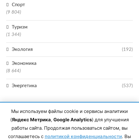
Спорт
(9 804)
Туризм
(1 344)
Экология
(192)
Экономика
(8 644)
Энергетика
(537)
Мы используем файлы cookie и сервисы аналитики
(
Яндекс Метрика
,
Google Analytics
) для улучшения
работы сайта. Продолжая пользоваться сайтом, вы
Главный редактор сетевого издания Магомаев Тимур Нухович. Контакты
соглашаетесь с
политикой конфиденциальности
. Вы
редакции: 8(988)-292-94-34 Почта: vestiskfo@gmail.com По вопросам