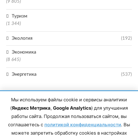
(9 805)
Туризм
(1 344)
Экология
(192)
Экономика
(8 645)
Энергетика
(537)
Мы используем файлы cookie и сервисы аналитики
(
Яндекс Метрика
,
Google Analytics
) для улучшения
работы сайта. Продолжая пользоваться сайтом, вы
Главный редактор сетевого издания Магомаев Тимур Нухович. Контакты
соглашаетесь с
политикой конфиденциальности
. Вы
редакции: 8(988)-292-94-34 Почта: vestiskfo@gmail.com По вопросам
сотрудничества: institut-media@yandex.ru Адрес: 367018, Республика
можете запретить обработку cookies в настройках
Дагестан, г. Махачкала, пр-т Насрутдинова, д. 1а. Все права защищены.