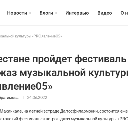
Новости
Блоги
Интервью
Видео
О 
ыкальной культуры «PROявление05»
естане пройдет фестиваль
жаз музыкальной культу
вление05»
брагимова
24.06.2022
 Махачкале, на летней эстраде Даггосфилармонии, состоится еже
станский фестиваль этно-рок-джаз музыкальной культуры «PR