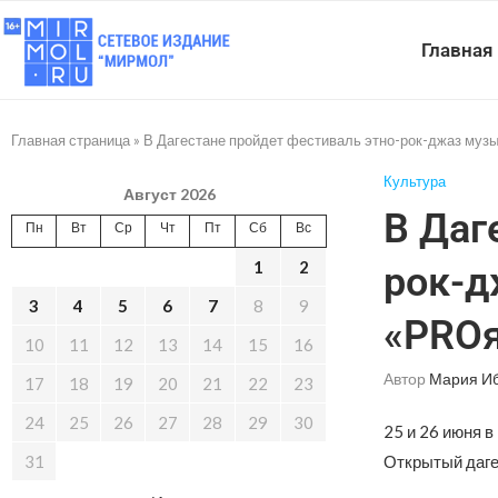
Главная
Главная страница
»
В Дагестане пройдет фестиваль этно-рок-джаз муз
Культура
Август 2026
В Даг
Пн
Вт
Ср
Чт
Пт
Сб
Вс
1
2
рок-д
3
4
5
6
7
8
9
«PROя
10
11
12
13
14
15
16
Автор
Мария И
17
18
19
20
21
22
23
24
25
26
27
28
29
30
25 и 26 июня в
31
Открытый даге