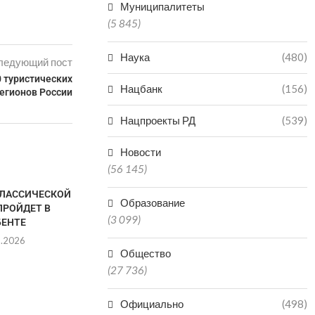
Муниципалитеты
(5 845)
Наука
(480)
ледующий пост
 туристических
Нацбанк
(156)
егионов России
Нацпроекты РД
(539)
Новости
(56 145)
КЛАССИЧЕСКОЙ
АВАРСКИЙ Т
Образование
ПРОЙДЕТ В
ЛОНГ-ЛИСТ 
(3 099)
БЕНТЕ
ПРЕМИИ «
8.2026
02.0
Общество
(27 736)
БОЛЕЕ 300 ЭКСПОНАТОВ:
Официально
(498)