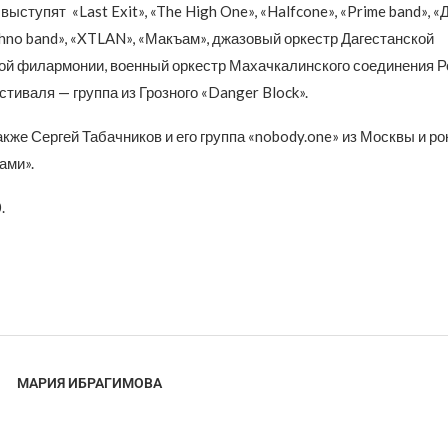
ыступят «Last Exit», «The High One», «Halfcone», «Prime band», «Д
hno band», «XTLAN», «Макъам», джазовый оркестр Дагестанской
ой филармонии, военный оркестр Махачкалинского соединения Ро
стиваля — группа из Грозного «Danger Block».
же Сергей Табачников и его группа «nobody.one» из Москвы и ро
ами».
.
МАРИЯ ИБРАГИМОВА