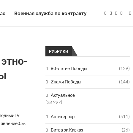
нас
Военная служба по контракту
РУБРИКИ
 этно-
80-летие Победы
(129)
ры
Zнамя Победы
(144)
Актуальное
(28 997)
годный IV
Антитеррор
(511)
Oявление05».
Битва за Кавказ
(26)