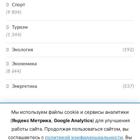
Спорт
(9 804)
Туризм
(1 344)
Экология
(192)
Экономика
(8 644)
Энергетика
(537)
Мы используем файлы cookie и сервисы аналитики
(
Яндекс Метрика
,
Google Analytics
) для улучшения
работы сайта. Продолжая пользоваться сайтом, вы
Главный редактор сетевого издания Магомаев Тимур Нухович. Контакты
соглашаетесь с
политикой конфиденциальности
. Вы
редакции: 8(988)-292-94-34 Почта: vestiskfo@gmail.com По вопросам