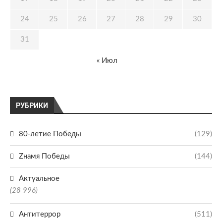
24
25
26
27
28
29
30
31
« Июл
РУБРИКИ
80-летие Победы
(129)
Zнамя Победы
(144)
Актуальное
(28 996)
Антитеррор
(511)