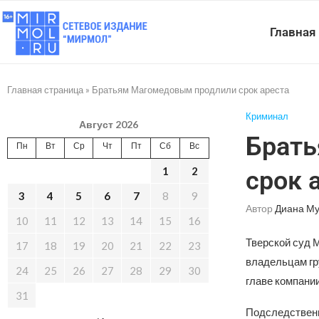
Главная
Главная страница
»
Братьям Магомедовым продлили срок ареста
Криминал
Август 2026
Брать
Пн
Вт
Ср
Чт
Пт
Сб
Вс
1
2
срок 
3
4
5
6
7
8
9
Автор
Диана Му
10
11
12
13
14
15
16
Тверской суд 
17
18
19
20
21
22
23
владельцам гр
24
25
26
27
28
29
30
главе компании
31
Подследственн