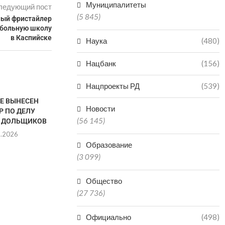
Муниципалитеты
ледующий пост
(5 845)
ный фристайлер
тбольную школу
в Каспийске
Наука
(480)
Нацбанк
(156)
Нацпроекты РД
(539)
ТЕ ВЫНЕСЕН
В ДЕРБЕНТЕ ПЬЯНЫЙ
Новости
Р ПО ДЕЛУ
ВОДИТЕЛЬ НАПАЛ С НОЖОМ
(56 145)
 ДОЛЬЩИКОВ
НА...
8.2026
30.07.2026
Образование
(3 099)
В ПОЛИЦИИ 
Общество
КАК ОНИ ВЫШ
(27 736)
28.0
Официально
(498)