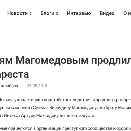
Новости
Блоги
Интервью
Видео
О 
ям Магомедовым продли
ареста
талибова
28.05.2018
Москвы удовлетворил ходатайство следствия и продлил срок аре
уппы компаний «Сумма» Зиявудину Магомедову, его брату Магоме
 «Интэкс» Артуру Максидову до пятого августа.
ые обвиняются в организации преступного сообщества и особо 