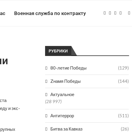
нас
Военная служба по контракту
РУБРИКИ
ли
80-летие Победы
(129)
Zнамя Победы
(144)
Актуальное
ста
(28 997)
ду и экс-
Антитеррор
(511)
Битва за Кавказ
(26)
крупных