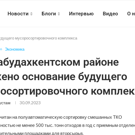
Новости
Блоги
Интервью
Видео
О 
удущего мусоросортировочного комплекса
Экономика
абудахкентском районе
ено основание будущего
осортировочного комплек
устам
30.09.2023
читан на полуавтоматическую сортировку смешанных ТКО
ностью не менее 500 тыс. тонн отходов в год с приемным отделе
пительными площадками для вторсырья.