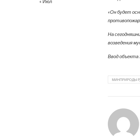
« Июл
«Он будет осн
противопожарн
На сегодняшни
возведения му
Ввод объекта 
МИНПРИРОДЫ Р