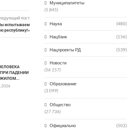
Муниципалитеты
(5 845)
ледующий пост
Наука
(480)
«Мы испытываем
ою республику!»
Нацбанк
(156)
Нацпроекты РД
(539)
Новости
ЧЕЛОВЕКА
В ВОСКРЕСЕНЬЕ ДВИЖЕНИЕ
МУЖЧИНА 
(56 157)
 ПРИ ПАДЕНИИ
ТРАНСПОРТА ЧЕРЕЗ
ПОСЛЕ ПРЫЖК
 ЖИЛОМ...
ПОСЕЛОК ТАЛГИ БУДЕТ...
КИЗ
Образование
8.2026
08.08.2026
08.0
(3 099)
Общество
(27 736)
Официально
(502)