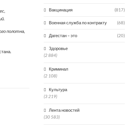
Вакцинация
(817)
ес,
й.
Военная служба по контракту
(68)
ого полотна,
Дагестан – это
(20)
Здоровье
тана.
(2 884)
Криминал
(2 108)
Культура
(3 219)
Лента новостей
(30 583)