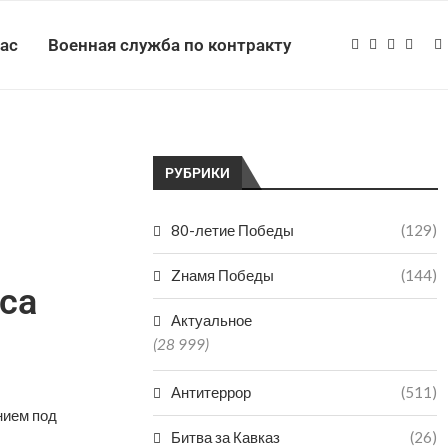
нас
Военная служба по контракту
РУБРИКИ
80-летие Победы
(129)
Zнамя Победы
(144)
са
Актуальное
(28 999)
Антитеррор
(511)
нием под
Битва за Кавказ
(26)