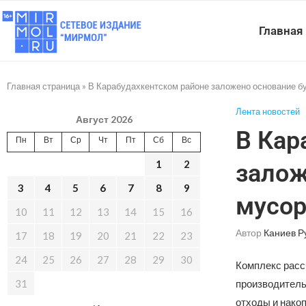
Главная
Главная страница
»
В Карабудахкентском районе заложено основание б
Лента новостей
Август 2026
В Кар
Пн
Вт
Ср
Чт
Пт
Сб
Вс
1
2
залож
3
4
5
6
7
8
9
мусор
10
11
12
13
14
15
16
Автор
Каниев Р
17
18
19
20
21
22
23
24
25
26
27
28
29
30
Комплекс расс
31
производитель
отходы и нако