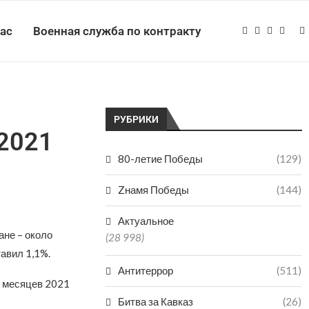
нас
Военная служба по контракту
РУБРИКИ
 2021
80-летие Победы
(129)
Zнамя Победы
(144)
Актуальное
ане – около
(28 998)
тавил 1,1%.
Антитеррор
(511)
9 месяцев 2021
Битва за Кавказ
(26)