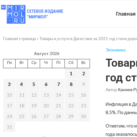
Главная
Главная страница
»
Товары и услуги в Дагестане за 2021 год стали дор
Экономика
Август 2026
Товар
Пн
Вт
Ср
Чт
Пт
Сб
Вс
1
2
год с
3
4
5
6
7
8
9
Автор
Каниев Р
10
11
12
13
14
15
16
Инфляция в Даг
17
18
19
20
21
22
23
8,5%. По данны
24
25
26
27
28
29
30
Отметим, что 
31
года оказалось