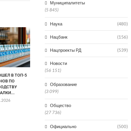
Муниципалитеты
(5 845)
Наука
(480)
Нацбанк
(156)
Нацпроекты РД
(539)
Новости
(56 151)
ОШЕЛ В ТОП-5
ЗА ГОД В ДАГЕСТАНЕ
ОКОЛО 
НОВ ПО
КОЛИЧЕСТВО БАНКОМАТОВ И
ДАГЕС
Образование
ВОДСТВУ
ТЕРМИНАЛОВ...
ЛЕГАЛИЗОВА
(3 099)
АЛКИ...
ДЕЯТЕЛЬН
05.08.2026
8.2026
03.0
Общество
(27 736)
Официально
(500)