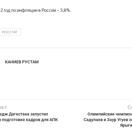
2 год по инфляции в России – 5,8%.
РОССТАТ
КАНИЕВ РУСТАМ
ост
С
едж Дагестана запустил
Олимпийские чемпио
о подготовке кадров для АПК
Садулаев и Заур Угуев 
Ярыги