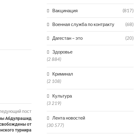
Вакцинация
(817)
Военная служба по контракту
(68)
Дагестан – это
(20)
Здоровье
(2 884)
Криминал
(2 108)
Культура
(3 219)
ледующий пост
Лента новостей
ны Абдулрашид
освобождены от
(30 577)
нского турнира