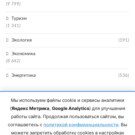
(9 799)
Туризм
(1 341)
Экология
(191)
Экономика
(8 642)
Энергетика
(536)
Мы используем файлы cookie и сервисы аналитики
(
Яндекс Метрика
,
Google Analytics
) для улучшения
работы сайта. Продолжая пользоваться сайтом, вы
Главный редактор сетевого издания Магомаев Тимур Нухович. Контакты
соглашаетесь с
политикой конфиденциальности
. Вы
редакции: 8(988)-292-94-34 Почта: vestiskfo@gmail.com По вопросам
сотрудничества: institut-media@yandex.ru Адрес: 367018, Республика
можете запретить обработку cookies в настройках
Дагестан, г. Махачкала, пр-т Насрутдинова, д. 1а. Все права защищены.