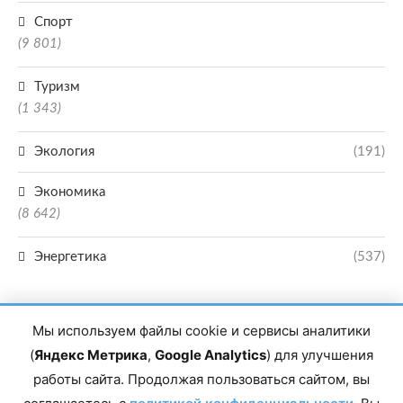
Спорт
(9 801)
Туризм
(1 343)
Экология
(191)
Экономика
(8 642)
Энергетика
(537)
Мы используем файлы cookie и сервисы аналитики
(
Яндекс Метрика
,
Google Analytics
) для улучшения
работы сайта. Продолжая пользоваться сайтом, вы
Главный редактор сетевого издания Магомаев Тимур Нухович. Контакты
редакции: 8(988)-292-94-34 Почта: vestiskfo@gmail.com По вопросам