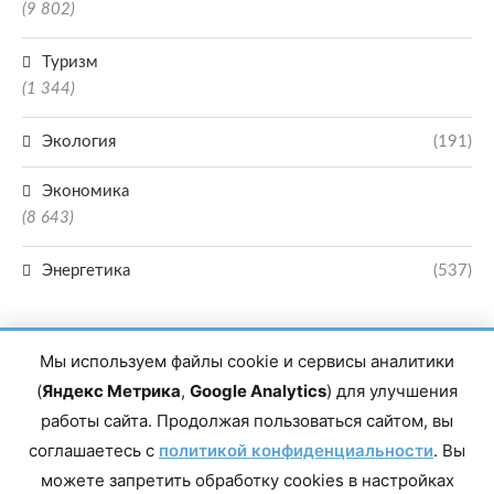
(9 802)
Туризм
(1 344)
Экология
(191)
Экономика
(8 643)
Энергетика
(537)
Мы используем файлы cookie и сервисы аналитики
(
Яндекс Метрика
,
Google Analytics
) для улучшения
работы сайта. Продолжая пользоваться сайтом, вы
Главный редактор сетевого издания Магомаев Тимур Нухович. Контакты
соглашаетесь с
политикой конфиденциальности
. Вы
редакции: 8(988)-292-94-34 Почта: vestiskfo@gmail.com По вопросам
сотрудничества: institut-media@yandex.ru Адрес: 367018, Республика
можете запретить обработку cookies в настройках
Дагестан, г. Махачкала, пр-т Насрутдинова, д. 1а. Все права защищены.